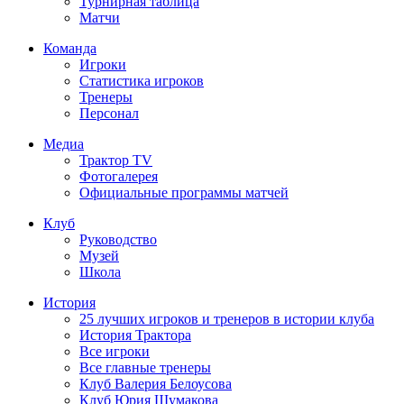
Турнирная таблица
Матчи
Команда
Игроки
Статистика игроков
Тренеры
Персонал
Медиа
Трактор TV
Фотогалерея
Официальные программы матчей
Клуб
Руководство
Музей
Школа
История
25 лучших игроков и тренеров в истории клуба
История Трактора
Все игроки
Все главные тренеры
Клуб Валерия Белоусова
Клуб Юрия Шумакова