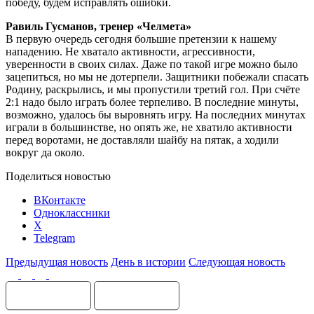
победу, будем исправлять ошибки.
Равиль Гусманов, тренер «Челмета»
В первую очередь сегодня большие претензии к нашему
нападению. Не хватало активности, агрессивности,
уверенности в своих силах. Даже по такой игре можно было
зацепиться, но мы не дотерпели. Защитники побежали спасать
Родину, раскрылись, и мы пропустили третий гол. При счёте
2:1 надо было играть более терпеливо. В последние минуты,
возможно, удалось бы выровнять игру. На последних минутах
играли в большинстве, но опять же, не хватило активности
перед воротами, не доставляли шайбу на пятак, а ходили
вокруг да около.
Поделиться новостью
ВКонтакте
Одноклассники
X
Telegram
Предыдущая новость
День в истории
Следующая новость