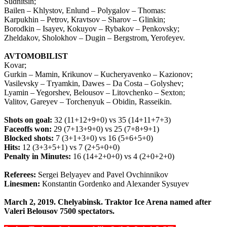
Sudnitsin;
Bailen – Khlystov, Enlund – Polygalov – Тhomas:
Karpukhin – Petrov, Кravtsov – Sharov – Glinkin;
Borodkin – Isayev, Кokuyov – Rybakov – Penkovsky;
Zheldakov, Sholokhov – Dugin – Bergstrom, Yerofeyev.
AVTOMOBILIST
Kovar;
Gurkin – Mamin, Кrikunov – Кucheryavenko – Kazionov;
Vasilevsky – Тryamkin, Dawes – Da Costa – Golyshev;
Lyamin – Yegorshev, Belousov – Litovchenko – Sexton;
Valitov, Gareyev – Torchenyuk – Оbidin, Rasseikin.
Shots on goal:
32 (11+12+9+0) vs 35 (14+11+7+3)
Faceoffs won:
29 (7+13+9+0) vs 25 (7+8+9+1)
Blocked shots:
7 (3+1+3+0) vs 16 (5+6+5+0)
Hits:
12 (3+3+5+1) vs 7 (2+5+0+0)
Penalty in Minutes:
16 (14+2+0+0) vs 4 (2+0+2+0)
Referees:
Sergei Belyayev and Pavel Ovchinnikov
Linesmen:
Кonstantin Gordenko and Alexander Sysuyev
March 2, 2019. Chelyabinsk. Traktor Ice Arena named after
Valeri Belousov
7500 spectators.