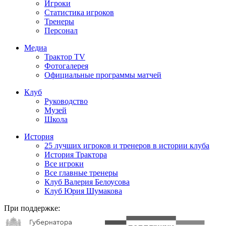
Игроки
Статистика игроков
Тренеры
Персонал
Медиа
Трактор TV
Фотогалерея
Официальные программы матчей
Клуб
Руководство
Музей
Школа
История
25 лучших игроков и тренеров в истории клуба
История Трактора
Все игроки
Все главные тренеры
Клуб Валерия Белоусова
Клуб Юрия Шумакова
При поддержке: