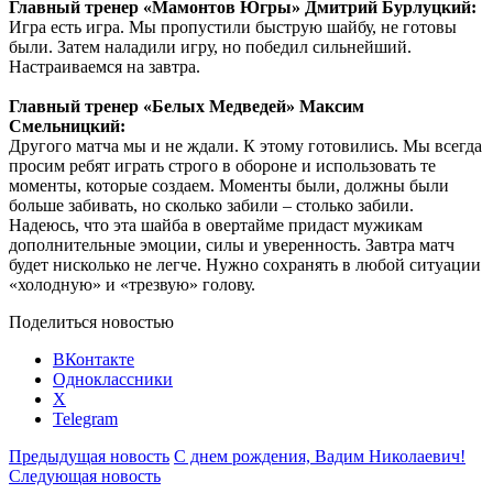
Главный тренер «Мамонтов Югры» Дмитрий Бурлуцкий:
Игра есть игра. Мы пропустили быструю шайбу, не готовы
были. Затем наладили игру, но победил сильнейший.
Настраиваемся на завтра.
Главный тренер «Белых Медведей» Максим
Смельницкий:
Другого матча мы и не ждали. К этому готовились. Мы всегда
просим ребят играть строго в обороне и использовать те
моменты, которые создаем. Моменты были, должны были
больше забивать, но сколько забили – столько забили.
Надеюсь, что эта шайба в овертайме придаст мужикам
дополнительные эмоции, силы и уверенность. Завтра матч
будет нисколько не легче. Нужно сохранять в любой ситуации
«холодную» и «трезвую» голову.
Поделиться новостью
ВКонтакте
Одноклассники
X
Telegram
Предыдущая новость
С днем рождения, Вадим Николаевич!
Следующая новость