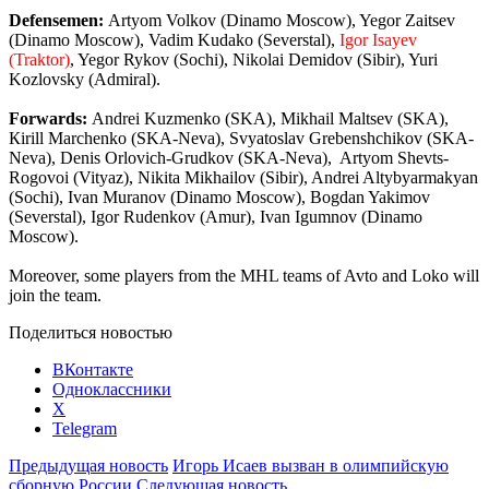
Defensemen:
Artyom Volkov (Dinamo Moscow), Yegor Zaitsev
(Dinamo Moscow), Vadim Kudako (Severstal),
Igor Isayev
(Traktor)
, Yegor Rykov (Sochi), Nikolai Demidov (Sibir), Yuri
Kozlovsky (Admiral).
Forwards:
Andrei Kuzmenko (SKA), Mikhail Maltsev (SKA),
Кirill Marchenko (SKA-Neva), Svyatoslav Grebenshchikov (SKA-
Neva), Denis Orlovich-Grudkov (SKA-Neva), Artyom Shevts-
Rogovoi (Vityaz), Nikita Mikhailov (Sibir), Andrei Altybyarmakyan
(Sochi), Ivan Muranov (Dinamo Moscow), Bogdan Yakimov
(Severstal), Igor Rudenkov (Amur), Ivan Igumnov (Dinamo
Moscow).
Moreover, some players from the MHL teams of Avto and Loko will
join the team.
Поделиться новостью
ВКонтакте
Одноклассники
X
Telegram
Предыдущая новость
Игорь Исаев вызван в олимпийскую
сборную России
Следующая новость