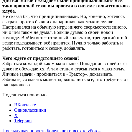
Для вас матчи с «Ладой» были принципиальными? Всё-
таки прошлый сезон вы провели в системе тольяттинского
клуба.
Не сказал бы, что принципиальными. Но, конечно, хотелось
сыграть против бывших напарников как можно лучше.
Настраивался на обычную игру, ничего сверхъестественного,
ни о чём таком не думал. Больше думаю о своей новой
команде. В «Челмете» отличный коллектив, тренерский штаб
везде подсказывает, всё нравится. Нужно только работать и
работать, готовиться к сезону, добавлять.
Чего ждёте от предстоящего сезона?
Забраться командой как можно выше. Попадание в плей-офф
даже не обсуждается. А там станем стремиться к максимуму.
Личные задачи - пробиваться в «Трактор», доказывать.
Забивать, создавать моменты, выполнять всё, что требуется от
нападающего.
Поделиться новостью
ВКонтакте
Одноклассники
X
Telegram
Предыдущая новость
Болельщики всех клубов –