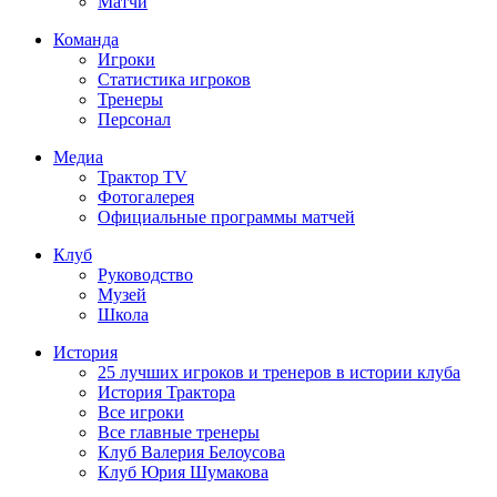
Матчи
Команда
Игроки
Статистика игроков
Тренеры
Персонал
Медиа
Трактор TV
Фотогалерея
Официальные программы матчей
Клуб
Руководство
Музей
Школа
История
25 лучших игроков и тренеров в истории клуба
История Трактора
Все игроки
Все главные тренеры
Клуб Валерия Белоусова
Клуб Юрия Шумакова