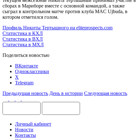
текущем межсезонье Никита Тертышный принимал участие в
сборах в Мариборе вместе с основной командой, а также
сыграл в контрольном матче против клуба MAC Ujbuda, в
котором отметился голом.
Профиль Никиты Тертышного на eliteprospects.com
Статистика в КХЛ
Статистика в ВХЛ
Статистика в МХЛ
Поделиться новостью
ВКонтакте
Одноклассники
X
Telegram
Предыдущая новость
День в истории
Следующая новость
Личный кабинет
Новости
Контакты