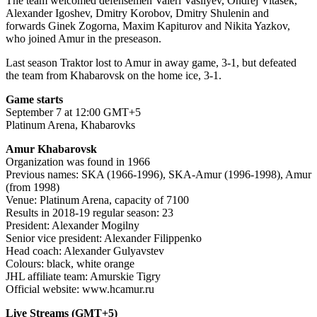
The team welcomed defensemen Valeri Vasilyev, Ondrej Vitasek,
Alexander Igoshev, Dmitry Korobov, Dmitry Shulenin and
forwards Ginek Zogorna, Maxim Kapiturov and Nikita Yazkov,
who joined Amur in the preseason.
Last season Traktor lost to Amur in away game, 3-1, but defeated
the team from Khabarovsk on the home ice, 3-1.
Game starts
September 7 at 12:00 GMT+5
Platinum Arena, Khabarovks
Amur Khabarovsk
Organization was found in 1966
Previous names: SKA (1966-1996), SKA-Amur (1996-1998), Amur
(from 1998)
Venue: Platinum Arena, capacity of 7100
Results in 2018-19 regular season: 23
President: Alexander Mogilny
Senior vice president: Alexander Filippenko
Head coach: Alexander Gulyavstev
Colours: black, white orange
JHL affiliate team: Amurskie Tigry
Official website: www.hcamur.ru
Live Streams (GMT+5)