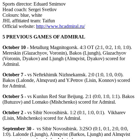
Sports director: Eduard Smirnov
Head coach: Sergei Svetlov
Colours: blue, white
JHL affitiated team: Taifun
Official website:
http://www.hcadmiral.ru/
5 PREVIOUS GAMES OF ADMIRAL
October 10 -
Metallurg Magnitogorsk. 4:3 ОТ (2:1, 0:2, 1:0, 1:0).
Mereskin (Glazachyov, Voronin), Bakos (Ljungh), Glazachyov
(Voronin, Dyakov) and Ljungh (Almqvist, Dyakov) scored for
Admiral.
October 7 -
vs Neftekhimik Nizhnekamsk. 2:0 (1:0, 1:0, 0:0).
Bakos (Lalonde, Almqvust) and Y.Petrov (Lisin, Konnov) scored
for Admiral.
October 5 -
vs Kunlun Red Star Beijung. 2:1 (0:0, 1:0, 1:1). Bakos
(Butuzov) and Lomako (Mishchenko) scored for Admiral.
October 2 -
vs Sibir Novosibirsk. 1:2 (0:1, 1:0, 0:1). Vikharev
(Lisin, Mishchenko) scored for Admiral.
September 30 -
vs Sibir Novosibirsk. 3:2SO (0:1, 0:1, 2:0, 0:0,
1:0). Lalonde (Ljungh), Almqvist (Barkos, Ljungh) and Almqvist