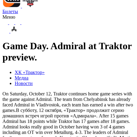
Билеты
Меню
Game Day. Admiral at Traktor
preview.
ХК «Трактор»
Медиа
Новости
On Saturday, October 12, Traktor continues home game series with
the game against Admiral. The team from Chelyabinsk has already
faced Admiral in Vladivostok, each team has earned a win after two
games.В субботу, 12 октября, «Трактор» продолжит серию
домашних встреч игрой против «Адмирала». After 15 games
Admiral has 18 points while Traktor has 17 games after 18 games.
Admiral looks really good in October having won 3 of 4 games
including an OT win over Metallurg, 4-3. The leaders of Admiral