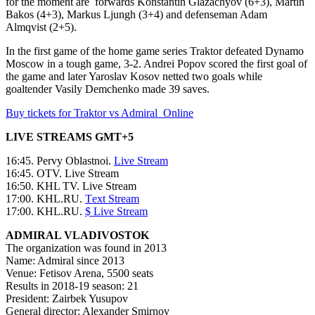
for the moment are forwards Konstantin Glazachyov (6+3), Martin
Bakos (4+3), Markus Ljungh (3+4) and defenseman Adam
Almqvist (2+5).
In the first game of the home game series Traktor defeated Dynamo
Moscow in a tough game, 3-2. Andrei Popov scored the first goal of
the game and later Yaroslav Kosov netted two goals while
goaltender Vasily Demchenko made 39 saves.
Buy tickets for Traktor vs Admiral Online
LIVE STREAMS GMT+5
16:45. Pervy Oblastnoi.
Live Stream
16:45. OTV. Live Stream
16:50. KHL TV. Live Stream
17:00. KHL.RU.
Тext Stream
17:00. KHL.RU.
$ Live Stream
ADMIRAL VLADIVOSTOK
The organization was found in 2013
Name: Admiral since 2013
Venue: Fetisov Arena, 5500 seats
Results in 2018-19 season: 21
President: Zairbek Yusupov
General director: Alexander Smirnov