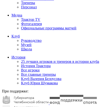
Тренеры
Персонал
Медиа
Трактор TV
Фотогалерея
Официальные программы матчей
Клуб
Руководство
Музей
Школа
История
25 лучших игроков и тренеров в истории клуба
История Трактора
Все игроки
Все главные тренеры
Клуб Валерия Белоусова
Клуб Юрия Шумакова
При поддержке: