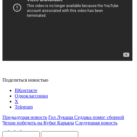
Поделиться новостью
ВКонтакте
Одноклассники
X
Telegram
Предыдущая новость
Гол Лукаша Седлака помог сборной
Чехии победить на Кубке Карьяла
Следующая новость