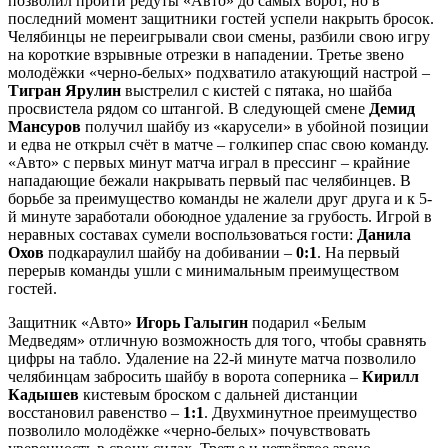
позволил пройти редуты «Авто» до самых ворот, но в
последний момент защитники гостей успели накрыть бросок.
Челябинцы не переигрывали свои смены, разбили свою игру
на короткие взрывные отрезки в нападении. Третье звено
молодёжки «черно-белых» подхватило атакующий настрой –
Тигран Ярулин
выстрелил с кистей с пятака, но шайба
просвистела рядом со штангой. В следующей смене
Демид
Мансуров
получил шайбу из «карусели» в убойной позиции
и едва не открыл счёт в матче – голкипер спас свою команду.
«Авто» с первых минут матча играл в прессинг – крайние
нападающие бежали накрывать первый пас челябинцев. В
борьбе за преимущество команды не жалели друг друга и к 5-
й минуте заработали обоюдное удаление за грубость. Игрой в
неравных составах сумели воспользоваться гости:
Данила
Охов
подкараулил шайбу на добивании –
0:1
. На первый
перерыв команды ушли с минимальным преимуществом
гостей.
Защитник «Авто»
Игорь Галыгин
подарил «Белым
Медведям» отличную возможность для того, чтобы сравнять
цифры на табло. Удаление на 22-й минуте матча позволило
челябинцам забросить шайбу в ворота соперника –
Кирилл
Кадышев
кистевым броском с дальней дистанции
восстановил равенство –
1:1
. Двухминутное преимущество
позволило молодёжке «черно-белых» почувствовать