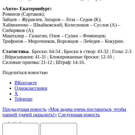
«Авто» Екатеринбург:
Романов (Сартаков);
Зайцев – Журавлев, Захаров – Лоза – Седов (К);
Хаймоненко – Швайковский, Колесников – Суслов (А) –
Сибиряков (А);
Машталир – Галыгин, Охов – Сулин – Фоминцев;
Трифонов – Мирочников, Ворожцов – Лебедев – Кокурин.
Статистика.
Броски: 64-54 ; Броски в створ: 43-32 ; Голы: 2-3
; Вбрасывания: 41-31 ; Блокированные броски: 12-10 ;
Силовые приемы: 21-12 ; Штраф: 14-16.
Поделиться новостью
ВКонтакте
Одноклассники
X
Telegram
Предыдущая новость
«Моя задача очень постараться, чтобы
парней удачей окрылить!»
Следующая новость