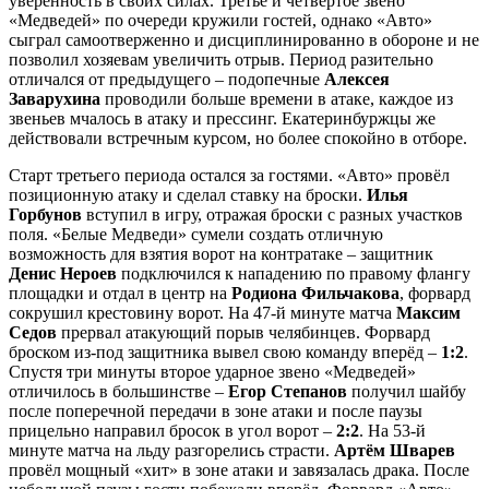
уверенность в своих силах. Третье и четвёртое звено
«Медведей» по очереди кружили гостей, однако «Авто»
сыграл самоотверженно и дисциплинированно в обороне и не
позволил хозяевам увеличить отрыв. Период разительно
отличался от предыдущего – подопечные
Алексея
Заварухина
проводили больше времени в атаке, каждое из
звеньев мчалось в атаку и прессинг. Екатеринбуржцы же
действовали встречным курсом, но более спокойно в отборе.
Старт третьего периода остался за гостями. «Авто» провёл
позиционную атаку и сделал ставку на броски.
Илья
Горбунов
вступил в игру, отражая броски с разных участков
поля. «Белые Медведи» сумели создать отличную
возможность для взятия ворот на контратаке – защитник
Денис Нероев
подключился к нападению по правому флангу
площадки и отдал в центр на
Родиона Фильчакова
, форвард
сокрушил крестовину ворот. На 47-й минуте матча
Максим
Седов
прервал атакующий порыв челябинцев. Форвард
броском из-под защитника вывел свою команду вперёд –
1:2
.
Спустя три минуты второе ударное звено «Медведей»
отличилось в большинстве –
Егор Степанов
получил шайбу
после поперечной передачи в зоне атаки и после паузы
прицельно направил бросок в угол ворот –
2:2
. На 53-й
минуте матча на льду разгорелись страсти.
Артём Шварев
провёл мощный «хит» в зоне атаки и завязалась драка. После