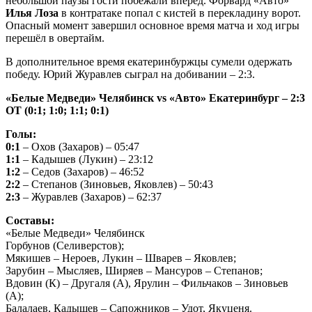
небольшой паузы гости побежали вперёд. Форвард «Авто»
Илья Лоза
в контратаке попал с кистей в перекладину ворот.
Опасный момент завершил основное время матча и ход игры
перешёл в овертайм.
В дополнительное время екатеринбуржцы сумели одержать
победу. Юрий Журавлев сыграл на добивании – 2:3.
«Белые Медведи» Челябинск
vs «Авто» Екатеринбург – 2:3
ОТ (0:1; 1:0; 1:1; 0:1)
Голы:
0:1
– Охов (Захаров) – 05:47
1:1
– Кадышев (Лукин) – 23:12
1:2
– Седов (Захаров) – 46:52
2:2
– Степанов (Зиновьев, Яковлев) – 50:43
2:3
– Журавлев (Захаров) – 62:37
Составы:
«Белые Медведи» Челябинск
Горбунов (Селиверстов);
Мякишев – Нероев, Лукин – Шварев – Яковлев;
Зарубин – Мысляев, Ширяев – Мансуров – Степанов;
Вдовин (К) – Другаля (А), Ярулин – Фильчаков – Зиновьев
(А);
Балалаев, Кадышев – Сапожников – Удот, Якуценя.