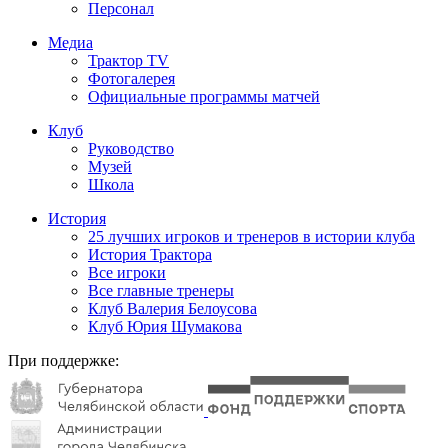
Персонал
Медиа
Трактор TV
Фотогалерея
Официальные программы матчей
Клуб
Руководство
Музей
Школа
История
25 лучших игроков и тренеров в истории клуба
История Трактора
Все игроки
Все главные тренеры
Клуб Валерия Белоусова
Клуб Юрия Шумакова
При поддержке: