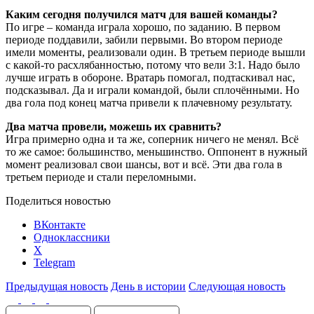
Каким сегодня получился матч для вашей команды?
По игре – команда играла хорошо, по заданию. В первом
периоде поддавили, забили первыми. Во втором периоде
имели моменты, реализовали один. В третьем периоде вышли
с какой-то расхлябанностью, потому что вели 3:1. Надо было
лучше играть в обороне. Вратарь помогал, подтаскивал нас,
подсказывал. Да и играли командой, были сплочёнными. Но
два гола под конец матча привели к плачевному результату.
Два матча провели, можешь их сравнить?
Игра примерно одна и та же, соперник ничего не менял. Всё
то же самое: большинство, меньшинство. Оппонент в нужный
момент реализовал свои шансы, вот и всё. Эти два гола в
третьем периоде и стали переломными.
Поделиться новостью
ВКонтакте
Одноклассники
X
Telegram
Предыдущая новость
День в истории
Следующая новость