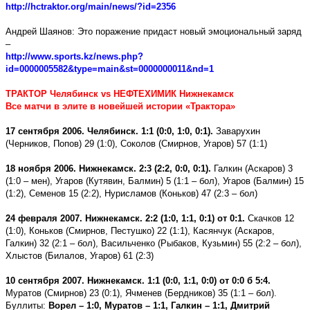
http://hctraktor.org/main/news/?id=2356
Андрей Шаянов: Это поражение придаст новый эмоциональный заряд
–
http://www.sports.kz/news.php?
id=0000005582&type=main&st=0000000011&nd=1
ТРАКТОР Челябинск
vs
НЕФТЕХИМИК Нижнекамск
Все матчи в элите в новейшей истории «Трактора»
17 сентября 2006. Челябинск. 1:1 (0:0, 1:0, 0:1).
Заварухин
(Черников, Попов) 29 (1:0), Соколов (Смирнов, Угаров) 57 (1:1)
18 ноября 2006. Нижнекамск. 2:3 (2:2, 0:0, 0:1).
Галкин (Аскаров) 3
(1:0 – мен), Угаров (Кутявин, Балмин) 5 (1:1 – бол), Угаров (Балмин) 15
(1:2), Семенов 15 (2:2), Нурисламов (Коньков) 47 (2:3 – бол)
24 февраля 2007. Нижнекамск. 2:2 (1:0, 1:1, 0:1) от 0:1.
Скачков 12
(1:0), Коньков (Смирнов, Пестушко) 22 (1:1), Касянчук (Аскаров,
Галкин) 32 (2:1 – бол), Васильченко (Рыбаков, Кузьмин) 55 (2:2 – бол),
Хлыстов (Билалов, Угаров) 61 (2:3)
10 сентября 2007. Нижнекамск. 1:1 (0:0, 1:1, 0:0) от 0:0 б 5:4.
Муратов (Смирнов) 23 (0:1), Ячменев (Бердников) 35 (1:1 – бол).
Буллиты:
Ворел – 1:0, Муратов – 1:1, Галкин – 1:1, Дмитрий