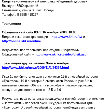
Спортивно-культурный комплекс «Ледовый дворец»
Вмещает 5500 зрителей
Нижнекамск, улица 30 лет Победы
Телефон: 8 8555 418267
Трансляции
Официальный сайт КХЛ. 16 ноября 2009. 18:00
Видео и текстовая трансляции –
http://www.khl.ru/tv/
и
http://online.khl.ru/online
Ведомственная телевизионная студия «Нефтехим»
Официальный сайт –
http://www.nknk.ru/video/visit.asp
Трансляции других матчей Лиги в ноябре
http://www.khl.ru/news/2009/11/1/24334.html
Игра 18 ноября станет для соперников 11-й в новейшей истории
«Трактора», 19-й в истории Чемпионатов России и уже 3-й в
нынешнем сезоне. Оба матча в октябре «Трактор» проиграл,
пропустив достаточно много – 2:5 и 4:6.
Результаты всех остальных предыдущих матчей говорят о том, что
«Нефтехимик» является очень неудобным противником для
«Трактора». В своей новейшей истории челябинцы выиграли у