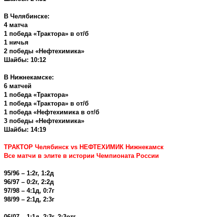
В Челябинске:
4
матча
1 победа «Трактора» в от/б
1 ничья
2
победы «Нефтехимика»
Шайбы: 10:12
В Нижнекамске:
6 матчей
1 победа «Трактора»
1 победа «Трактора» в от/б
1 победа «Нефтехимика в от/б
3 победы «Нефтехимика»
Шайбы: 14:19
ТРАКТОР Челябинск
vs
НЕФТЕХИМИК Нижнекамск
Все матчи в элите в истории Чемпионата России
95/96 – 1:2г, 1:2д
96/97 – 0:2г, 2:2д
97/98 – 4:1д, 0:7г
98/99 – 2:1д, 2:3г
06/07 – 1:1д, 2:3г, 2:3отг