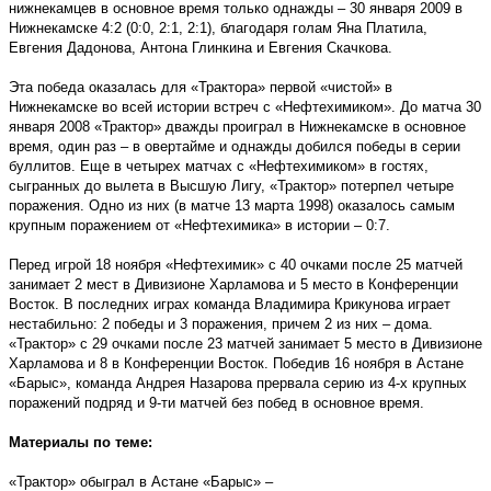
нижнекамцев в основное время только однажды – 30 января 2009 в
Нижнекамске 4:2 (0:0, 2:1, 2:1), благодаря голам Яна Платила,
Евгения Дадонова, Антона Глинкина и Евгения Скачкова.
Эта победа оказалась для «Трактора» первой «чистой» в
Нижнекамске во всей истории встреч с «Нефтехимиком». До матча 30
января 2008 «Трактор» дважды проиграл в Нижнекамске в основное
время, один раз – в овертайме и однажды добился победы в серии
буллитов. Еще в четырех матчах с «Нефтехимиком» в гостях,
сыгранных до вылета в Высшую Лигу, «Трактор» потерпел четыре
поражения. Одно из них (в матче 13 марта 1998) оказалось самым
крупным поражением от «Нефтехимика» в истории – 0:7.
Перед игрой 18 ноября «Нефтехимик» с 40 очками после 25 матчей
занимает 2 мест в Дивизионе Харламова и 5 место в Конференции
Восток. В последних играх команда Владимира Крикунова играет
нестабильно: 2 победы и 3 поражения, причем 2 из них – дома.
«Трактор» с 29 очками после 23 матчей занимает 5 место в Дивизионе
Харламова и 8 в Конференции Восток. Победив 16 ноября в Астане
«Барыс», команда Андрея Назарова прервала серию из 4-х крупных
поражений подряд и 9-ти матчей без побед в основное время.
Материалы по теме:
«Трактор» обыграл в Астане «Барыс» –