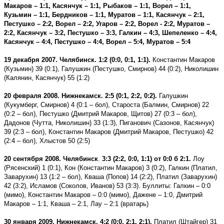
Макаров – 1:1, Касянчук – 1:1, Рыбаков – 1:1, Ворел – 1:1,
Кузьмин – 1:1, Бердников – 1:1, Муратов – 1:1, Касянчук – 2:1,
Пестушко – 2:2, Ворел – 2:2, Угаров – 2:2, Ворел - 2:2, Муратов –
2:2, Касянчук – 3:2, Пестушко – 3:3, Галкин – 4:3, Шепеленко – 4:4,
Касянчук – 4:4, Пестушко – 4:4, Ворел – 5:4, Муратов – 5:4
19 декабря 2007. Челябинск. 1:2 (0:0, 0:1, 1:1).
Константин Макаров
(Кузьмин) 39 (0:1), Галушкин (Пестушко, Смирнов) 44 (0:2), Николишин
(Калянин, Касянчук) 55 (1:2)
20 февраля 2008. Нижнекамск. 2:5 (0:1, 2:2, 0:2).
Галушкин
(Кукумберг, Смирнов) 4 (0:1 – бол), Староста (Балмин, Смирнов) 22
(0:2 – бол), Пестушко (Дмитрий Макаров, Щитов) 27 (0:3 – бол),
Дадонов (Чутта, Николишин) 33 (1:3), Пиганович (Сазонов, Касянчук)
39 (2:3 – бол), Константин Макаров (Дмитрий Макаров, Пестушко) 42
(2:4 – бол), Хлыстов 50 (2:5)
20 сентября 2008. Челябинск
.
3:3 (2:2, 0:0, 1:1) от 0:0 б 2:1.
Лоу
(Рясенский) 1 (0:1), Кон (Константин Макаров) 3 (0:2), Галкин (Платил,
Заварухин) 13 (1:2 – бол), Кваша (Попов) 14 (2:2), Платил (Заварухин)
42 (3:2), Исламов (Соколов, Иванов) 53 (3:3). Буллиты: Галкин – 0:0
(мимо), Константин Макаров – 0:0 (мимо), Дажене – 1:0, Дмитрий
Макаров – 1:1, Кваша – 2:1, Лау – 2:1 (вратарь)
30 января 2009. Нижнекамск. 4:2 (0:0, 2:1, 2:1).
Платил (Штайгер) 31