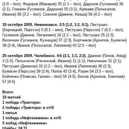
(1:0 – бол), Федоров (Макаров) 35 (1:1 – бол), Дадонов (Гусманов) 36
(2:1), Глинкин (Гусманов, Дадонов) 55 (3:1), Арекаев (Полыгалов,
Иванов) 56 (3:2 – бол), Скачков (Дажене, Кваша) 56 (4:2 – бол)
18 октября 2009. Нижнекамск. 2:5 (1:2, 1:2, 0:1).
Пестушко
(Бернацкий, Перссон) 5 (0:1 – мен), Пестушко (Перссон) 7 (0:2 – бол),
Гусманов (Дажене, Пиганович) 16 (1:2 – бол), Пестушко 25 (1:3),
Величкин (Гусманов, Кузнецов) 37 (2:3), Бортников (Архипов, Бумагин)
38 (2:4), Иванов (Полыгалов, Лапенков) 43 (2:5 – бол)
25 октября 2009. Челябинск. 4:6 (1:1, 1:3, 2:2).
Дажене (Попов, Абид)
3 (1:0), Полыгалов (Рясенский, Иванов) 11 (1:1), Николишин 31 (2:1),
Пестушко (Демагин) 33 (2:2 – бол), Иванов (Лапенков) 38 (2:3),
Бумагин (Перссон) 39 (2:4), Попов 43 (3:4), Разин 54 (3:5 – бол),
Бойченко (Плаксин, Галкин – бол) 55 (4:5), Белов (Архипов, Емелеев)
57 (4:6)
Всего:
10
матчей
1 победа «Трактора»
2 победы «Трактора» в от/б
1 ничья
1 победа «Нефтехимика» в от/б
5
побед «Нефтехимика»
Шайбы: 2
4
:
31