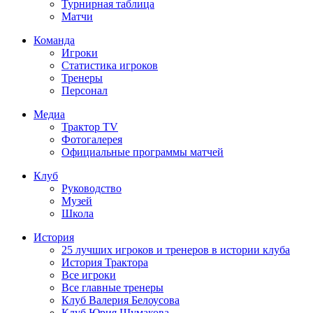
Турнирная таблица
Матчи
Команда
Игроки
Статистика игроков
Тренеры
Персонал
Медиа
Трактор TV
Фотогалерея
Официальные программы матчей
Клуб
Руководство
Музей
Школа
История
25 лучших игроков и тренеров в истории клуба
История Трактора
Все игроки
Все главные тренеры
Клуб Валерия Белоусова
Клуб Юрия Шумакова