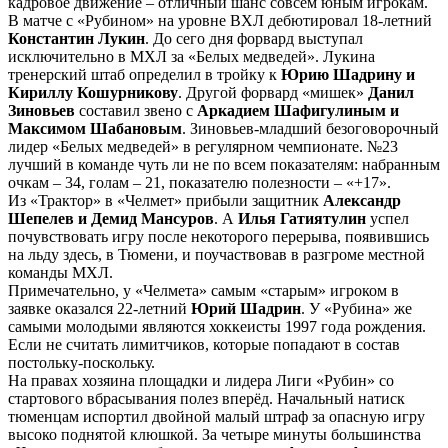
кадровое движение – отличный шанс совсем юным игрокам.
В матче с «Рубином» на уровне ВХЛ дебютировал 18-летний
Константин Лукин
. До сего дня форвард выступал
исключительно в МХЛ за «Белых медведей». Лукина
тренерский штаб определил в тройку к
Юрию Шадрину и
Кириллу Кошурникову
. Другой форвард «мишек»
Данил
Зиновьев
составил звено с
Аркадием Шафигулиным и
Максимом Шабановым
. Зиновьев-младший безоговорочный
лидер «Белых медведей» в регулярном чемпионате. №23
лучший в команде чуть ли не по всем показателям: набранным
очкам – 34, голам – 21, показателю полезности – «+17».
Из «Трактор» в «Челмет» прибыли защитник
Александр
Шепелев и Демид Мансуров
. А
Илья Гатиятулин
успел
почувствовать игру после некоторого перерыва, появившись
на льду здесь, в Тюмени, и поучаствовав в разгроме местной
команды МХЛ.
Примечательно, у «Челмета» самым «старым» игроком в
заявке оказался 22-летний
Юрий Шадрин
. У «Рубина» же
самыми молодыми являются хоккеисты 1997 года рождения.
Если не считать лимитчиков, которые попадают в состав
постольку-поскольку.
На правах хозяина площадки и лидера Лиги «Рубин» со
стартового вбрасывания полез вперёд. Начальный натиск
тюменцам испортил двойной малый штраф за опасную игру
высоко поднятой клюшкой. За четыре минуты большинства