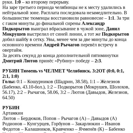
руки.
1:0
– ко второму перерыву.
На заре третьего периода челябинцы не к месту удалились в
нейтральной зоне. Расплата последовала незамедлительно. В
большинстве тюменцы восстановили равновесие –
1:1
. За три
с гаком минуты до финальной сирены
Александр
Подкорытов
выиграл вбрасывание в чужой зоне,
Данил
Мокрушев
выстрелил от синей линии, а тот же
Подкорытов
добил шайбу в сетку. Увы, менее чем за две минуты до конца
основного времени
Андрей Рычагов
перевёл встречу в
овертайм.
За десять секунд до конца дополнительной пятиминутки
Дмитрий Лютов
принёс «Рубину» победу –
2:3
.
РУБИН Тюмень vs
ЧЕЛМЕТ Челябинск. 3:2ОТ (0:0, 0:1,
2:1, 1:0)
Голы:
0:1 – Кошурников (Шадрин, 38.58), 1:1 – Железнов
(Бабенко, 43.10-бол.), 1:2 – Подкорытов (Мокрушев, Шолохов,
56.17), 2:2 – Рычагов, 58.06, 3:2 – Лютов (Давыдов, Железнов,
64.50)
РУБИН
Артамкин
Лютов – Бердюков, Попов – Рычагов (А) – Давыдов (А)
Родионов – Кунгурцев, Горбунов – Закарлюкин – Иванов
Федотов – Калашников, Кравченко – Ячменёв (К) – Бабенко