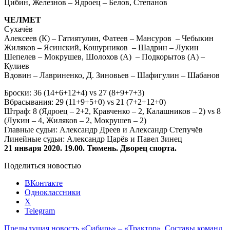
Цибин, Железнов – Ядроец – Белов, Степанов
ЧЕЛМЕТ
Сухачёв
Алексеев (К) – Гатиятулин, Фатеев – Мансуров – Чебыкин
Жиляков – Ясинский, Кошурников – Шадрин – Лукин
Шепелев – Мокрушев, Шолохов (А) – Подкорытов (А) –
Кулиев
Вдовин – Лавриненко, Д. Зиновьев – Шафигулин – Шабанов
Броски: 36 (14+6+12+4) vs 27 (8+9+7+3)
Вбрасывания: 29 (11+9+5+0) vs 21 (7+2+12+0)
Штраф: 8 (Ядроец – 2+2, Кравченко – 2, Калашников – 2) vs 8
(Лукин – 4, Жиляков – 2, Мокрушев – 2)
Главные судьи: Александр Дреев и Александр Степучёв
Линейные судьи: Александр Царёв и Павел Зинец
21 января 2020. 19.00. Тюмень. Дворец спорта.
Поделиться новостью
ВКонтакте
Одноклассники
X
Telegram
Предыдущая новость
«Сибирь» – «Трактор». Составы команд