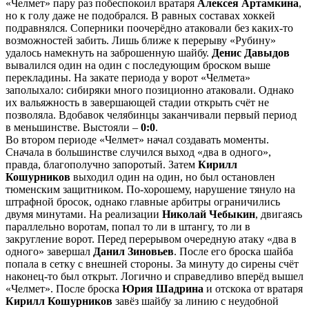
«Челмет» пару раз побеспокоил вратаря
Алексея Артамкина
,
но к голу даже не подобрался. В равных составах хоккей
подравнялся. Соперники поочерёдно атаковали без каких-то
возможностей забить. Лишь ближе к перерыву «Рубину»
удалось намекнуть на заброшенную шайбу.
Денис Давыдов
вывалился один на один с последующим броском выше
перекладины. На закате периода у ворот «Челмета»
заполыхало: сибиряки много позиционно атаковали. Однако
их вальяжность в завершающей стадии открыть счёт не
позволяла. Вдобавок челябинцы заканчивали первый период
в меньшинстве. Выстояли –
0:0
.
Во втором периоде «Челмет» начал создавать моменты.
Сначала в большинстве случился выход «два в одного»,
правда, благополучно запоротый. Затем
Кирилл
Кошурников
выходил один на один, но был остановлен
тюменским защитником. По-хорошему, нарушение тянуло на
штрафной бросок, однако главные арбитры ограничились
двумя минутами. На реализации
Николай Чебыкин
, двигаясь
параллельно воротам, попал то ли в штангу, то ли в
закругление ворот. Перед перерывом очередную атаку «два в
одного» завершал
Данил Зиновьев
. После его броска шайба
попала в сетку с внешней стороны. За минуту до сирены счёт
наконец-то был открыт. Логично и справедливо вперёд вышел
«Челмет». После броска
Юрия Шадрина
и отскока от вратаря
Кирилл Кошурников
завёз шайбу за линию с неудобной