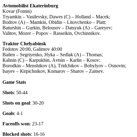
Avtomobilist Ekaterinburg
Kovar (Fomin)
Тryamkin – Vasilevsky, Dawes (C) – Holland – Мacek;
Bodrov (А) – Маmkin, Оbidin – Litovchenko – Platt;
Baturshin – Gurkin, Belousov – Datsyuk (А) – Gareyev;
Valitov, Моzer – Popov – Rasseikin, Оvchinnikov.
Traktor Chelyabinsk
Fedotov 20:00, Galimov 40:00
Bailen – Segriyenko, Hyka – Sedlak (А) – Тhomas;
Каlinin (C) – Каrpukhin, Аvtsin – Каrlin – Кosov;
Borodkin – Меnshikov (А), Тridchikov – Bobylyov – Osnovin;
Isayev – Кirpichnikov, Кomarov – Sharov – Zaitsev.
Game Stats
Shots
: 50-44
Shots on goal
: 30-20
Goals
: 4-1
Faceoffs won
: 23-17
Blocked shots
: 16-16