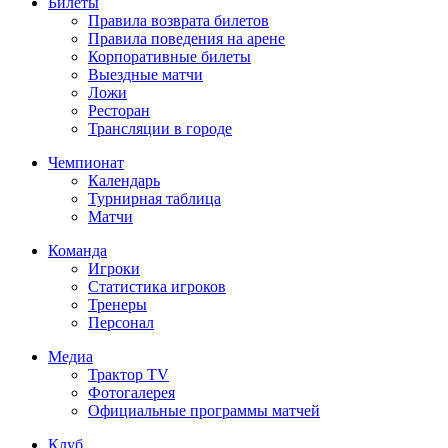
Билеты
Правила возврата билетов
Правила поведения на арене
Корпоративные билеты
Выездные матчи
Ложи
Ресторан
Трансляции в городе
Чемпионат
Календарь
Турнирная таблица
Матчи
Команда
Игроки
Статистика игроков
Тренеры
Персонал
Медиа
Трактор TV
Фотогалерея
Официальные программы матчей
Клуб