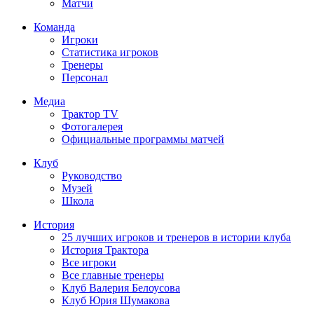
Матчи
Команда
Игроки
Статистика игроков
Тренеры
Персонал
Медиа
Трактор TV
Фотогалерея
Официальные программы матчей
Клуб
Руководство
Музей
Школа
История
25 лучших игроков и тренеров в истории клуба
История Трактора
Все игроки
Все главные тренеры
Клуб Валерия Белоусова
Клуб Юрия Шумакова