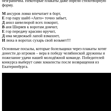
безгранична. Некоторые плакаты даже обрели стихотворную
форму.
М
ансуров ловко впечатает в борт,
Е
гор пару шайб «Авто» точно забьет,
Д
анил шевелюрой всех покорит,
В
аня Ширяев к воротам домчит,
Е
гор передачу красиво вручит,
Д
има медвежьей лапой взмахнет,
И
люха в воротах сухарь свой возьмет!!!
Основные посылы, которые болельщики через плакаты хотят
донести до игроков – вера в победу челябинской дружины и
пожелание удачи нашей молодёжной команде. Победителей
конкурса выберут сами хоккеисты после возвращения из
Екатеринбурга.