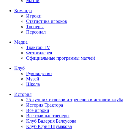
Матчи
Команда
Игроки
Статистика игроков
Тренеры
Персонал
Медиа
Трактор TV
Фотогалерея
Официальные программы матчей
Клуб
Руководство
Музей
Школа
История
25 лучших игроков и тренеров в истории клуба
История Трактора
Все игроки
Все главные тренеры
Клуб Валерия Белоусова
Клуб Юрия Шумакова