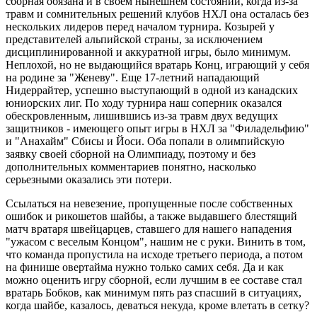
сборная обязана и в своем нынешнем состоянии, когда из-за
травм и сомнительных решений клубов НХЛ она осталась без
нескольких лидеров перед началом турнира. Козырей у
представителей альпийской страны, за исключением
дисциплинированной и аккуратной игры, было минимум.
Неплохой, но не выдающийся вратарь Конц, играющий у себя
на родине за "Женеву". Еще 17-летний нападающий
Нидеррайтер, успешно выступающий в одной из канадских
юниорских лиг. По ходу турнира наш соперник оказался
обескровленным, лишившись из-за травм двух ведущих
защитников - имеющего опыт игры в НХЛ за "Филадельфию"
и "Анахайм" Сбисы и Йоси. Оба попали в олимпийскую
заявку своей сборной на Олимпиаду, поэтому и без
дополнительных комментариев понятно, насколько
серьезными оказались эти потери.
Ссылаться на невезение, пропущенные после собственных
ошибок и рикошетов шайбы, а также выдавшего блестящий
матч вратаря швейцарцев, ставшего для нашего нападения
"ужасом с веселым Концом", нашим не с руки. Винить в том,
что команда пропустила на исходе третьего периода, а потом
на финише овертайма нужно только самих себя. Да и как
можно оценить игру сборной, если лучшим в ее составе стал
вратарь Бобков, как минимум пять раз спасший в ситуациях,
когда шайбе, казалось, деваться некуда, кроме влетать в сетку?