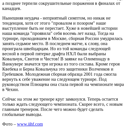
а позднее терпели сокрушительные поражения в финалах от
канадцев.
Нынешняя неудача - неприятный симптом, но никак не
тенденция, хотя от этого "провалом и позором" наше
выступление быть не перестает. Хуже в новейшей истории
наша команда "проявила" себя восемь лет назад. Тогда на
турнире, проходившем в Москве, сборная России умудрилась
занять седьмое место. В последнем матче, к слову, она
проиграла швейцарцам. Но из той команды следующей
весной в первой пятерке драфта НХЛ были выбраны
Ковальчук, Свитов и Чистов! В заявке на Олимпиаду в
Ванкувере значатся три игрока из того состава. Кроме героя
Квебека и Берна Ковальчука это защитники Волченков и
Гребешков. Молодежная сборная образца 2001 года смогла
вернуть к себе уважение на следующем турнире. Под
руководством Плющева она стала первой на чемпионате мира
в Чехии.
Сейчас на этом же тренере круг замкнулся. Теперь остается
только ждать следующего чемпионата. Скорее всего, с новым
главным тренером. После чего можно будет сделать
глобальные выводы.
Фото –
www.iihf.com