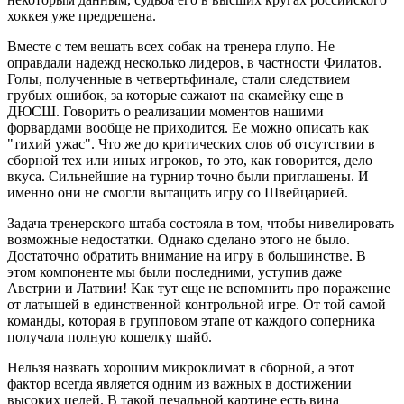
хоккея уже предрешена.
Вместе с тем вешать всех собак на тренера глупо. Не
оправдали надежд несколько лидеров, в частности Филатов.
Голы, полученные в четвертьфинале, стали следствием
грубых ошибок, за которые сажают на скамейку еще в
ДЮСШ. Говорить о реализации моментов нашими
форвардами вообще не приходится. Ее можно описать как
"тихий ужас". Что же до критических слов об отсутствии в
сборной тех или иных игроков, то это, как говорится, дело
вкуса. Сильнейшие на турнир точно были приглашены. И
именно они не смогли вытащить игру со Швейцарией.
Задача тренерского штаба состояла в том, чтобы нивелировать
возможные недостатки. Однако сделано этого не было.
Достаточно обратить внимание на игру в большинстве. В
этом компоненте мы были последними, уступив даже
Австрии и Латвии! Как тут еще не вспомнить про поражение
от латышей в единственной контрольной игре. От той самой
команды, которая в групповом этапе от каждого соперника
получала полную кошелку шайб.
Нельзя назвать хорошим микроклимат в сборной, а этот
фактор всегда является одним из важных в достижении
высоких целей. В такой печальной картине есть вина