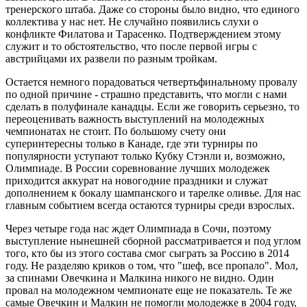
тренерского штаба. Даже со стороны было видно, что единого
коллектива у нас нет. Не случайно появились слухи о
конфликте Филатова и Тарасенко. Подтверждением этому
служит и то обстоятельство, что после первой игры с
австрийцами их развели по разным тройкам.
Остается немного порадоваться четвертьфинальному провалу
по одной причине - страшно представить, что могли с нами
сделать в полуфинале канадцы. Если же говорить серьезно, то
переоценивать важность выступлений на молодежных
чемпионатах не стоит. По большому счету они
суперинтересны только в Канаде, где эти турниры по
популярности уступают только Кубку Стэнли и, возможно,
Олимпиаде. В России соревнование лучших молодежек
приходится аккурат на новогодние праздники и служат
дополнением к бокалу шампанского и тарелке оливье. Для нас
главным событием всегда остаются турниры среди взрослых.
Через четыре года нас ждет Олимпиада в Сочи, поэтому
выступление нынешней сборной рассматривается и под углом
того, кто бы из этого состава смог сыграть за Россию в 2014
году. Не разделяю криков о том, что "шеф, все пропало". Мол,
за спинами Овечкина и Малкина никого не видно. Один
провал на молодежном чемпионате еще не показатель. Те же
самые Овечкин и Малкин не помогли молодежке в 2004 году,