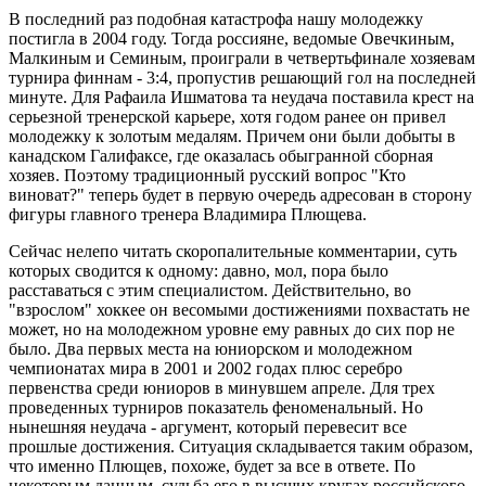
В последний раз подобная катастрофа нашу молодежку
постигла в 2004 году. Тогда россияне, ведомые Овечкиным,
Малкиным и Семиным, проиграли в четвертьфинале хозяевам
турнира финнам - 3:4, пропустив решающий гол на последней
минуте. Для Рафаила Ишматова та неудача поставила крест на
серьезной тренерской карьере, хотя годом ранее он привел
молодежку к золотым медалям. Причем они были добыты в
канадском Галифаксе, где оказалась обыгранной сборная
хозяев. Поэтому традиционный русский вопрос "Кто
виноват?" теперь будет в первую очередь адресован в сторону
фигуры главного тренера Владимира Плющева.
Сейчас нелепо читать скоропалительные комментарии, суть
которых сводится к одному: давно, мол, пора было
расставаться с этим специалистом. Действительно, во
"взрослом" хоккее он весомыми достижениями похвастать не
может, но на молодежном уровне ему равных до сих пор не
было. Два первых места на юниорском и молодежном
чемпионатах мира в 2001 и 2002 годах плюс серебро
первенства среди юниоров в минувшем апреле. Для трех
проведенных турниров показатель феноменальный. Но
нынешняя неудача - аргумент, который перевесит все
прошлые достижения. Ситуация складывается таким образом,
что именно Плющев, похоже, будет за все в ответе. По
некоторым данным, судьба его в высших кругах российского