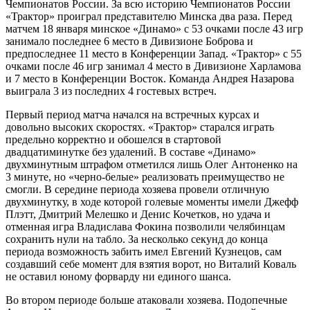
Чемпионатов России. За всю историю Чемпионатов России
«Трактор» проиграл представителю Минска два раза. Перед
матчем 18 января минское «Динамо» с 53 очками после 43 игр
занимало последнее 6 место в Дивизионе Боброва и
предпоследнее 11 место в Конференции Запад. «Трактор» с 55
очками после 46 игр занимал 4 место в Дивизионе Харламова
и 7 место в Конференции Восток. Команда Андрея Назарова
выиграла 3 из последних 4 гостевых встреч.
Первый период матча начался на встречных курсах и
довольно высоких скоростях. «Трактор» старался играть
предельно корректно и обошелся в стартовой
двадцатиминутке без удалений. В составе «Динамо»
двухминутным штрафом отметился лишь Олег Антоненко на
3 минуте, но «черно-белые» реализовать преимущество не
смогли. В середине периода хозяева провели отличную
двухминутку, в ходе которой голевые моменты имели Джефф
Плэтт, Дмитрий Мелешко и Денис Кочетков, но удача и
отменная игра Владислава Фокина позволили челябинцам
сохранить нули на табло. За несколько секунд до конца
периода возможность забить имел Евгений Кузнецов, сам
создавший себе момент для взятия ворот, но Виталий Коваль
не оставил юному форварду ни единого шанса.
Во втором периоде больше атаковали хозяева. Подопечные