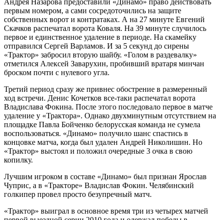
Андрея Назарова предоставили «Динамо» право действовать
первым номером, а сами сосредоточились на защите
собственных ворот и контратаках. А на 27 минуте Евгений
Скачков распечатал ворота Коваля. На 39 минуте случилось
первое и единственное удаление в периоде. На скамейку
отправился Сергей Варламов. И за 5 секунд до сирены
«Трактор» забросил вторую шайбу. «Голом в раздевалку»
отметился Алексей Заварухин, пробивший вратаря минчан
броском почти с нулевого угла.
Третий период сразу же привнес обострение в размеренный
ход встречи. Денис Кочетков все-таки распечатал ворота
Владислава Фокина. После этого последовало первое в матче
удаление у «Трактора». Однако двухминутным отсутствием на
площадке Павла Бойченко белорусская команда не сумела
воспользоваться. «Динамо» получило шанс спастись в
концовке матча, когда был удален Андрей Николишин. Но
«Трактор» выстоял и положил очередные 3 очка в свою
копилку.
Лучшим игроком в составе «Динамо» был признан Ярослав
Чуприс, а в «Тракторе» Владислав Фокин. Челябинский
голкипер провел просто безупречный матч.
«Трактор» выиграл в основное время три из четырех матчей
первой выездной серии 2010 года и одержал победы в