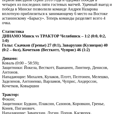
четырех из последних пяти гостевых матчей. Удачный выезд и
победа в Минске позволили команде Андрея Назарова
вплотную приблизиться к занимающему 6 место на Востоке
астанинскому «Барысу». Теперь команды разделяет всего 4
очка.
Статистика
ДИНАМО Минск vs ТРАКТОР Челябинск – 1:2 (0:0, 0:2,
1:0)
Голы: Скачков (Гренье) 27 (0:1), Заварухин (Кузнецов) 40
(0:2 – бол), Кочетков (Весткотт, Чуприс) 46 (1:2)
Динамо:
Коваль (0:00 – 58:59);
Защитники: Йокела, Весткотт, Ваананен, Линтнер, Денисов,
Антонов.
Нападающие: Михалев, Кулаков, Плэтт, Пелтонен, Мелешко,
Заделенов, Антоненко, Варламов, Чуприс, Андерссон,
Кочетков, Ковыршин
Трактор:
Фокин;
Защитники: Будкин, Плаксин, Сазонов, Коровкин, Гренье,
Конев, Пиганович.
Нападающие: Заварухин, Дугин, Попов, Касянчук,