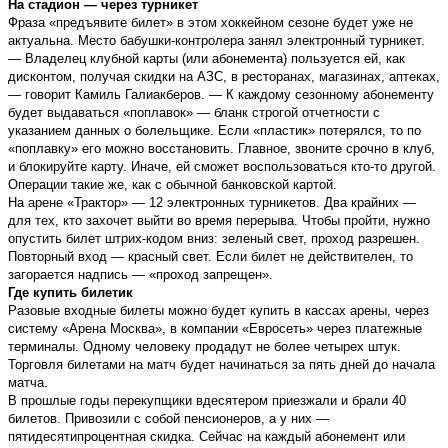
На стадион — через турникет
Фраза «предъявите билет» в этом хоккейном сезоне будет уже не
актуальна. Место бабушки-контролера занял электронный турникет.
— Владелец клубной карты (или абонемента) пользуется ей, как
дисконтом, получая скидки на АЗС, в ресторанах, магазинах, аптеках,
— говорит Камиль Галиакберов. — К каждому сезонному абонементу
будет выдаваться «поплавок» — бланк строгой отчетности с
указанием данных о болельщике. Если «пластик» потерялся, то по
«поплавку» его можно восстановить. Главное, звоните срочно в клуб,
и блокируйте карту. Иначе, ей сможет воспользоваться кто-то другой.
Операции такие же, как с обычной банковской картой.
На арене «Трактор» — 12 электронных турникетов. Два крайних —
для тех, кто захочет выйти во время перерыва. Чтобы пройти, нужно
опустить билет штрих-кодом вниз: зеленый свет, проход разрешен.
Повторный вход — красный свет. Если билет не действителен, то
загорается надпись — «проход запрещен».
Где купить билетик
Разовые входные билеты можно будет купить в кассах арены, через
систему «Арена Москва», в компании «Евросеть» через платежные
терминалы. Одному человеку продадут не более четырех штук.
Торговля билетами на матч будет начинаться за пять дней до начала
матча.
В прошлые годы перекупщики вдесятером приезжали и брали 40
билетов. Привозили с собой пенсионеров, а у них —
пятидесятипроцентная скидка. Сейчас на каждый абонемент или