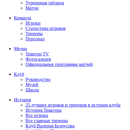
Турнирная таблица
Матчи
Команда
Игроки
Статистика игроков
Тренеры
Персонал
Медиа
Трактор TV
Фотогалерея
Официальные программы матчей
Клуб
Руководство
Музей
Школа
История
25 лучших игроков и тренеров в истории клуба
История Трактора
Все игроки
Все главные тренеры
Клуб Валерия Белоусова