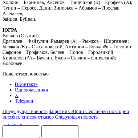
Холкин – Бабинцев, Аксёнов – Тридчиков (К) – Ерофеев (А);
Чупин – Нероев, Данил Зиновьев – Абрамов – Ярослав
Алексеев;
Зайцев, Буйван.
ЮГРА
Волков (Ступин);
Дрягилев ̶ Файзулин, Рымарев (А) – Рыжков – Ширгазиев;
Беляков (К) – Стихановский, Антипов – Бочкарёв – Головин;
Сафонов – Трофимов, Беляев – Попов – Городецкий;
Кириллов (А) – Ваулин, Ежов – Савчик – Синявский;
Воробьёв.
Поделиться новостью
ВКонтакте
Одноклассники
X
Telegram
Предыдущая новость
Защитник Юрий Сергиенко повторно
внесён в список отказов
Следующая новость