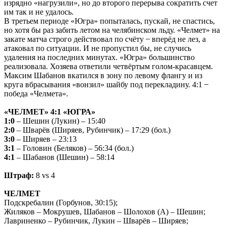
изрядно «нагрузили», но до второго перерыва сократить счет
им так и не удалось.
В третьем периоде «Югра» попыталась, пускай, не спастись,
но хотя бы раз забить летом на челябинском льду. «Челмет» на
закате матча строго действовал по счёту ̶ вперёд не лез, а
атаковал по ситуации. И не пропустил бы, не случись
удаления на последних минутах. «Югра» большинство
реализовала. Хозяева ответили четвёртым голом-красавцем.
Максим Шабанов вкатился в зону по левому флангу и из
круга вбрасывания «вонзил» шайбу под перекладину. 4:1 ̶
победа «Челмета».
«ЧЕЛМЕТ» 4:1 «ЮГРА»
1:0
– Шешин (Лукин) – 15:40
2:0
– Шварёв (Ширяев, Рубинчик) – 17:29 (бол.)
3:0
– Ширяев – 23:13
3:1
– Головин (Беляков) – 56:34 (бол.)
4:1
– Шабанов (Шешин) – 58:14
Штраф:
8 vs 4
ЧЕЛМЕТ
Подскребалин (Горбунов, 30:15);
Жиляков – Мокрушев, Шабанов – Шолохов (А) – Шешин;
Лавриненко – Рубинчик, Лукин – Шварёв – Ширяев;