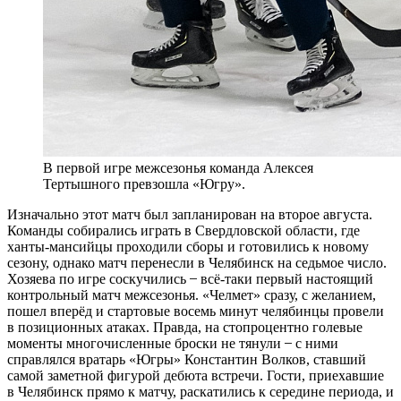
В первой игре межсезонья команда Алексея
Тертышного превзошла «Югру».
Изначально этот матч был запланирован на второе августа.
Команды собирались играть в Свердловской области, где
ханты-мансийцы проходили сборы и готовились к новому
сезону, однако матч перенесли в Челябинск на седьмое число.
Хозяева по игре соскучились ̶ всё-таки первый настоящий
контрольный матч межсезонья. «Челмет» сразу, с желанием,
пошел вперёд и стартовые восемь минут челябинцы провели
в позиционных атаках. Правда, на стопроцентно голевые
моменты многочисленные броски не тянули ̶ с ними
справлялся вратарь «Югры» Константин Волков, ставший
самой заметной фигурой дебюта встречи. Гости, приехавшие
в Челябинск прямо к матчу, раскатились к середине периода, и