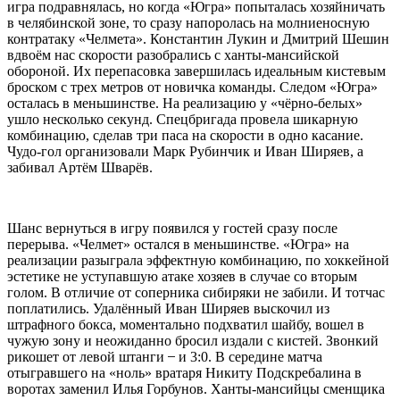
игра подравнялась, но когда «Югра» попыталась хозяйничать
в челябинской зоне, то сразу напоролась на молниеносную
контратаку «Челмета». Константин Лукин и Дмитрий Шешин
вдвоём нас скорости разобрались с ханты-мансийской
обороной. Их перепасовка завершилась идеальным кистевым
броском с трех метров от новичка команды. Следом «Югра»
осталась в меньшинстве. На реализацию у «чёрно-белых»
ушло несколько секунд. Спецбригада провела шикарную
комбинацию, сделав три паса на скорости в одно касание.
Чудо-гол организовали Марк Рубинчик и Иван Ширяев, а
забивал Артём Шварёв.
Шанс вернуться в игру появился у гостей сразу после
перерыва. «Челмет» остался в меньшинстве. «Югра» на
реализации разыграла эффектную комбинацию, по хоккейной
эстетике не уступавшую атаке хозяев в случае со вторым
голом. В отличие от соперника сибиряки не забили. И тотчас
поплатились. Удалённый Иван Ширяев выскочил из
штрафного бокса, моментально подхватил шайбу, вошел в
чужую зону и неожиданно бросил издали с кистей. Звонкий
рикошет от левой штанги ̶ и 3:0. В середине матча
отыгравшего на «ноль» вратаря Никиту Подскребалина в
воротах заменил Илья Горбунов. Ханты-мансийцы сменщика