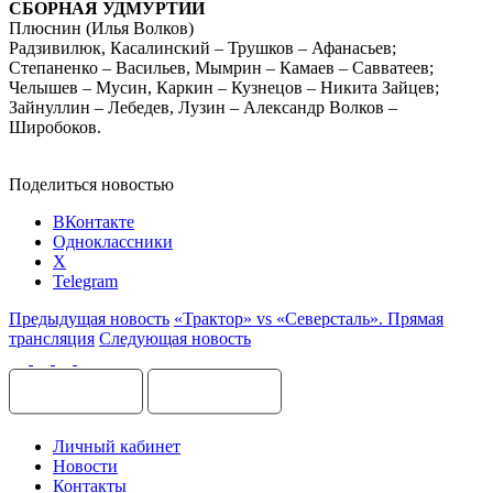
СБОРНАЯ УДМУРТИИ
Плюснин (Илья Волков)
Радзивилюк, Касалинский – Трушков – Афанасьев;
Степаненко – Васильев, Мымрин – Камаев – Савватеев;
Челышев – Мусин, Каркин – Кузнецов – Никита Зайцев;
Зайнуллин – Лебедев, Лузин – Александр Волков –
Широбоков.
Поделиться новостью
ВКонтакте
Одноклассники
X
Telegram
Предыдущая новость
«Трактор» vs «Северсталь». Прямая
трансляция
Следующая новость
Личный кабинет
Новости
Контакты