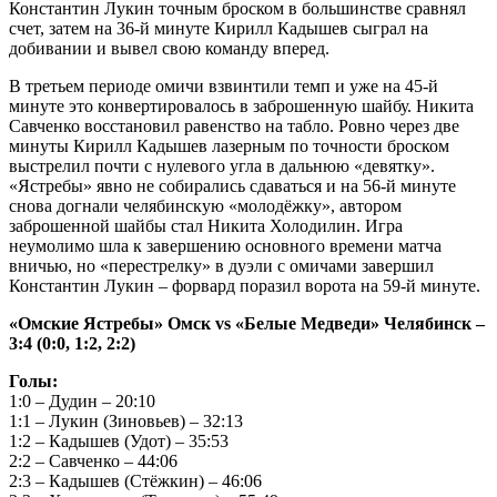
Константин Лукин точным броском в большинстве сравнял
счет, затем на 36-й минуте Кирилл Кадышев сыграл на
добивании и вывел свою команду вперед.
В третьем периоде омичи взвинтили темп и уже на 45-й
минуте это конвертировалось в заброшенную шайбу. Никита
Савченко восстановил равенство на табло. Ровно через две
минуты Кирилл Кадышев лазерным по точности броском
выстрелил почти с нулевого угла в дальнюю «девятку».
«Ястребы» явно не собирались сдаваться и на 56-й минуте
снова догнали челябинскую «молодёжку», автором
заброшенной шайбы стал Никита Холодилин. Игра
неумолимо шла к завершению основного времени матча
вничью, но «перестрелку» в дуэли с омичами завершил
Константин Лукин – форвард поразил ворота на 59-й минуте.
«Омские Ястребы» Омск vs «Белые Медведи» Челябинск –
3:4 (0:0, 1:2, 2:2)
Голы:
1:0 – Дудин – 20:10
1:1 – Лукин (Зиновьев) – 32:13
1:2 – Кадышев (Удот) – 35:53
2:2 – Савченко – 44:06
2:3 – Кадышев (Стёжкин) – 46:06