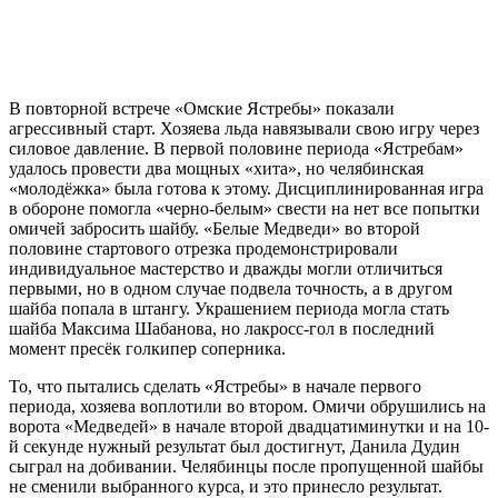
Челябинская «молодёжка» снова была сильнее
«Омских Ястребов» − победа во втором матче
со счетом 4:3.
В повторной встрече «Омские Ястребы» показали
агрессивный старт. Хозяева льда навязывали свою игру через
силовое давление. В первой половине периода «Ястребам»
удалось провести два мощных «хита», но челябинская
«молодёжка» была готова к этому. Дисциплинированная игра
в обороне помогла «черно-белым» свести на нет все попытки
омичей забросить шайбу. «Белые Медведи» во второй
половине стартового отрезка продемонстрировали
индивидуальное мастерство и дважды могли отличиться
первыми, но в одном случае подвела точность, а в другом
шайба попала в штангу. Украшением периода могла стать
шайба Максима Шабанова, но лакросс-гол в последний
момент пресёк голкипер соперника.
То, что пытались сделать «Ястребы» в начале первого
периода, хозяева воплотили во втором. Омичи обрушились на
ворота «Медведей» в начале второй двадцатиминутки и на 10-
й секунде нужный результат был достигнут, Данила Дудин
сыграл на добивании. Челябинцы после пропущенной шайбы
не сменили выбранного курса, и это принесло результат.