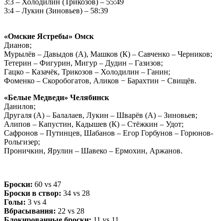
3:3 – Холодилин (Трикозов) – 55:49
3:4 – Лукин (Зиновьев) – 58:39
«Омские Ястребы» Омск
Дианов;
Мурылёв – Давыдов (А), Машков (К) – Савченко – Черников;
Тетерин – Фигурин, Мигур – Дудин – Газизов;
Гацко – Казачёк, Трикозов – Холодилин – Ганин;
Фоменко – Скоробогатов, Аликов − Барахтин − Свищёв.
«Белые Медведи» Челябинск
Данилов;
Другаля (А) – Балалаев, Лукин – Шварёв (А) – Зиновьев;
Алипов – Капустин, Кадышев (К) – Стёжкин – Удот;
Сафронов – Путинцев, Шабанов – Егор Горбунов – Горюнов-
Рольгизер;
Проничкин, Ярулин – Шавеко – Ермохин, Аржанов.
Броски:
60 vs 47
Броски в створ:
34 vs 28
Голы:
3 vs 4
Вбрасывания:
22 vs 28
Блокированные броски:
11 vs 11