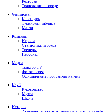
Ресторан
Трансляции в городе
Чемпионат
Календарь
Турнирная таблица
Матчи
Команда
Игроки
Статистика игроков
Тренеры
Персонал
Медиа
Трактор TV
Фотогалерея
Официальные программы матчей
Клуб
Руководство
Музей
Школа
История
25 лучших игроков и тренеров в истории клуба