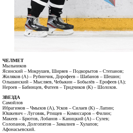
ЧЕЛМЕТ
Мыльников
Ясинский – Мокрушев, Ширяев – Подкорытов – Степанов;
Жиляков (А) – Рубинчик, Дорофеев – Шабанов – Шешин;
Ольшанский – Мысляев, Чебыкин – Бобылёв – Ерофеев (А);
Нероев – Бабинцев, Фатеев – Тридчиков (К) – Шолохов.
ЗВЕЗДА
Самойлов
Ибрагимов – Чмыхов (А), Усков – Силаев (К) – Лапин;
Юшкевич – Луговяк, Ртищев – Комиссаров – Филин;
Макеев – Брютов, Лобанов – Каницкий (А) – Сулев;
Солопанов, Долгопятов – Замалиев – Хулапов;
Афонасьевский.