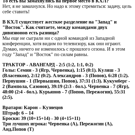
То есть вы замахнулись на первое место в КХЛ?
Нет, я не замахнулся. Но надо к этому стремиться: задачу, цель
себе ставить!
В КХЛ существует жесткое разделение на "Запад" и
"Восток". Как считаете, между командами двух
дивизионов есть разница?
Мы еще не сыграли ни с одной командой из Западной
конференции, хотя видим по телевизору, как они играют.
Думаю, ничего не изменилось с прошлого сезона. И в этом
году "Запад" и "Восток" по силам равны.
ТРАКТОР - АВАНГАРД - 2:5 (1:2, 1:1, 0:2)
Голы: Семин - 3 (Ягр, Червенка), 1:15 (0:1). Куляш - 3
(Власенков), 2:12 (0:2). Александров - 3 (Попов), 6:28 (1:2).
Первушин - 1 (Первышин, Попов), 37:31 (1:3). Кукумберг -
2 (Вампола, Сазонов), 39:19 (2:3 - бол.). Червенка - 7 (Ягр),
48:00 (2:4 - бол.). Курьянов - 7 (Попов, Пережогин), 55:31
(2:5).
Вратари: Карон – Кузнецов
Штраф: 6 – 14
Броски: 39 (10+15+14) - 30 (4+15+11)
Три лучших игрока: Червенка (А), Пережогин (А),
Анд.Попов (Т)