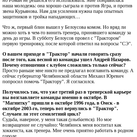
но Роман не решился его использовать. Мне понравилась
наша молодежь: она хорошо сыграла и против Ягра, и против
звена Курьянова. Нам для усиления нужна пара опытных
защитников и тройка нападающих…
Что ж, первый блин вышел у Белоусова комом. Но вряд ли
можно хоть в чем-то винить тренера, принявшего команду за
день до игры. В субботу Белоусов провел с "Трактором"
первую тренировку, после которой ответил на вопросы "СЭ".
О вашем приходе в "Трактор" начали говорить сразу
после того, как весной из команды ушел Андрей Назаров.
Почему отношения с клубом сложились только сейчас?
Просто раньше мне никто не предлагал возглавить команду. А
сейчас губернатор Челябинской области Михаил Юревич
попросил помочь "Трактору". Я согласился.
Получилось так, что уже третий раз в тренерской карьере
вы возглавляете команды именно в октябре. В
"Магнитку" пришли в октябре 1996 года, в Омск - в
октябре 2003-го, теперь вот вернулись в "Трактор".
Случаен ли этот семилетний цикл?
Судьба, наверное, у меня такая
(улыбается).
Но мое
возвращение не случайно: Челябинск меня воспитал как
хоккеиста, как тренера. Мне очень приятно работать в родном
городе.