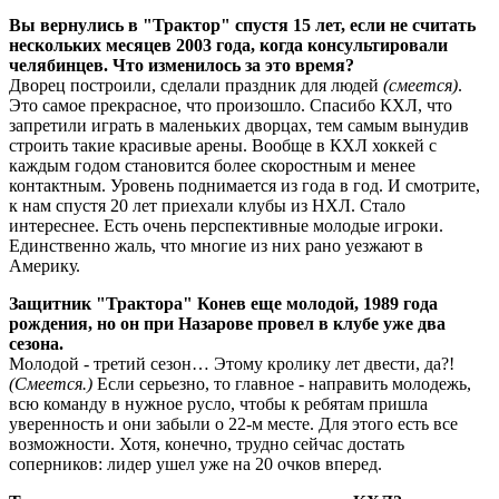
Вы вернулись в "Трактор" спустя 15 лет, если не считать
нескольких месяцев 2003 года, когда консультировали
челябинцев. Что изменилось за это время?
Дворец построили, сделали праздник для людей
(смеется)
.
Это самое прекрасное, что произошло. Спасибо КХЛ, что
запретили играть в маленьких дворцах, тем самым вынудив
строить такие красивые арены. Вообще в КХЛ хоккей с
каждым годом становится более скоростным и менее
контактным. Уровень поднимается из года в год. И смотрите,
к нам спустя 20 лет приехали клубы из НХЛ. Стало
интереснее. Есть очень перспективные молодые игроки.
Единственно жаль, что многие из них рано уезжают в
Америку.
Защитник "Трактора" Конев еще молодой, 1989 года
рождения, но он при Назарове провел в клубе уже два
сезона.
Молодой - третий сезон… Этому кролику лет двести, да?!
(Смеется.)
Если серьезно, то главное - направить молодежь,
всю команду в нужное русло, чтобы к ребятам пришла
уверенность и они забыли о 22-м месте. Для этого есть все
возможности. Хотя, конечно, трудно сейчас достать
соперников: лидер ушел уже на 20 очков вперед.