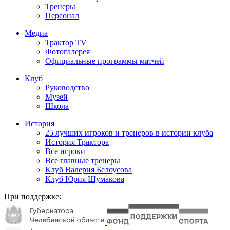
Тренеры
Персонал
Медиа
Трактор TV
Фотогалерея
Официальные программы матчей
Клуб
Руководство
Музей
Школа
История
25 лучших игроков и тренеров в истории клуба
История Трактора
Все игроки
Все главные тренеры
Клуб Валерия Белоусова
Клуб Юрия Шумакова
При поддержке: