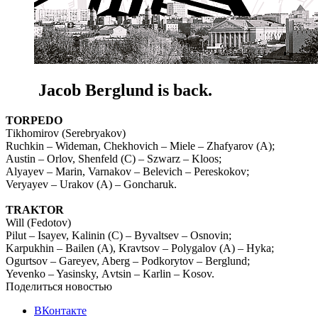
Jacob Berglund is back.
ТORPEDO
Тikhomirov (Serebryakov)
Ruchkin – Wideman, Chekhovich – Мiele – Zhafyarov (А);
Austin – Оrlov, Shenfeld (C) – Szwarz – Kloos;
Alyayev – Маrin, Varnakov – Belevich – Pereskokov;
Veryayev – Urakov (А) – Goncharuk.
TRAKTOR
Will (Fedotov)
Pilut – Isayev, Kalinin (C) – Byvaltsev – Osnovin;
Karpukhin – Bailen (А), Kravtsov – Polygalov (А) – Hyka;
Оgurtsov – Gareyev, Aberg – Podkorytov – Berglund;
Yevenko – Yasinsky, Аvtsin – Karlin – Kosov.
Поделиться новостью
ВКонтакте