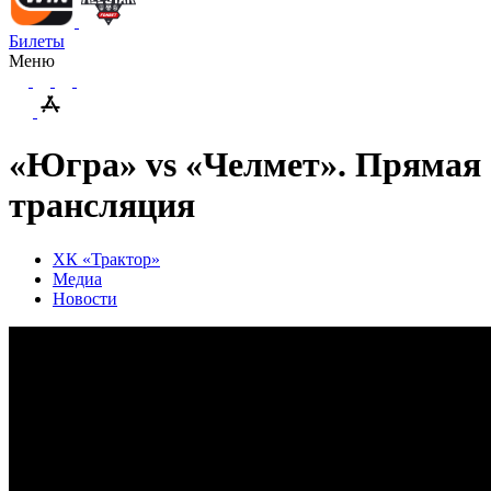
Билеты
Меню
«Югра» vs «Челмет». Прямая
трансляция
ХК «Трактор»
Медиа
Новости