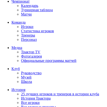
Чемпионат
Календарь
Турнирная таблица
Матчи
Команда
Игроки
Статистика игроков
Тренеры
Персонал
Медиа
Трактор TV
Фотогалерея
Официальные программы матчей
Клуб
Руководство
Музей
Школа
История
25 лучших игроков и тренеров в истории клуба
История Трактора
Все игроки
Все главные тренеры