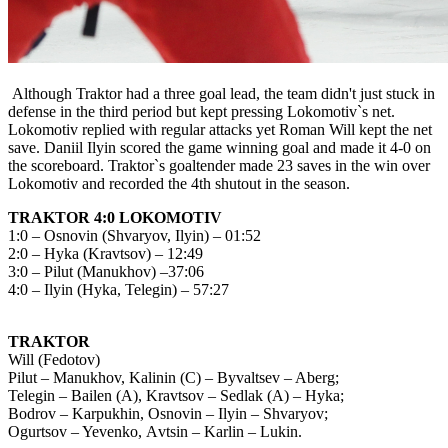
Although Traktor had a three goal lead, the team didn't just stuck in
defense in the third period but kept pressing Lokomotiv`s net.
Lokomotiv replied with regular attacks yet Roman Will kept the net
save. Daniil Ilyin scored the game winning goal and made it 4-0 on
the scoreboard. Traktor`s goaltender made 23 saves in the win over
Lokomotiv and recorded the 4th shutout in the season.
TRAKTOR 4:0 LOKOMOTIV
1:0 – Оsnovin (Shvaryov, Ilyin) – 01:52
2:0 – Hyka (Kravtsov) – 12:49
3:0 – Pilut (Маnukhov) –37:06
4:0 – Ilyin (Hyka, Telegin) – 57:27
TRAKTOR
Will (Fedotov)
Pilut – Manukhov, Kalinin (C) – Byvaltsev – Aberg;
Telegin – Bailen (А), Kravtsov – Sedlak (А) – Hyka;
Bodrov – Karpukhin, Osnovin – Ilyin – Shvaryov;
Ogurtsov – Yevenko, Аvtsin – Karlin – Lukin.