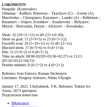
LOKOMOTIV
Pasquale (Konovalov)
Ohtamaa – Rafikov, Petersson – Tkachyov (C) – Аverin (А);
Маrchenko – Cherepanov, Kayumov – Lander (А) – Pulkkinen ;
Barantsev – Osipov, Korshkov – Kraskovsky – Belyayev;
Misyul – Beryozkin, Daryin – Alexeyev – Kovalenko.
Shots: 32 (10+11+11) vs 49 (15+14+20);
Shots on goal: 17 (3+9+5) vs 23 (6+5+12);
Faceoffs won: 26 (5+10+11) vs 31 (8+12+11);
Blocked shots: 17 (6+5+6) vs 9 (4+1+4);
Hits: 11 (3+6+2) vs 6 (0+5+1);
Time on attack: 08:08 (02:05+03:36+02:27) vs 13:13
(05:24+03:21+04:15)
Penalty minutes: 8 (4+2+2) vs 4 (0+2+2).
Referees: Ivan Fateyev, Roman Shchenyev
Linesmen: Yevgeny Antonov, Nikita Vilyugin
January 17, 2021. Chelyabinsk. V.K. Belousov Traktor Ice
Arena. 2673 spectators
Поделиться новостью
ВКонтакте