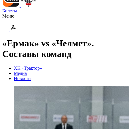
Билеты
Меню
«Ермак» vs «Челмет».
Составы команд
ХК «Трактор»
Медиа
Новости