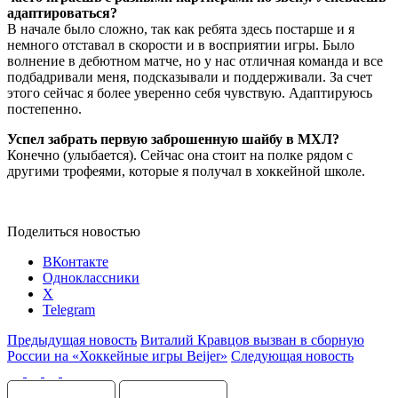
адаптироваться?
В начале было сложно, так как ребята здесь постарше и я
немного отставал в скорости и в восприятии игры. Было
волнение в дебютном матче, но у нас отличная команда и все
подбадривали меня, подсказывали и поддерживали. За счет
этого сейчас я более уверенно себя чувствую. Адаптируюсь
постепенно.
Успел забрать первую заброшенную шайбу в МХЛ?
Конечно (улыбается). Сейчас она стоит на полке рядом с
другими трофеями, которые я получал в хоккейной школе.
Поделиться новостью
ВКонтакте
Одноклассники
X
Telegram
Предыдущая новость
Виталий Кравцов вызван в сборную
России на «Хоккейные игры Beijer»
Следующая новость