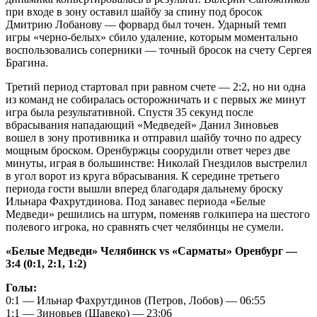
при входе в зону оставил шайбу за спину под бросок
Дмитрию Лобанову — форвард был точен. Ударный темп
игры «черно-белых» сбило удаление, которым моментально
воспользовались соперники — точный бросок на счету Сергея
Брагина.
Третий период стартовал при равном счете — 2:2, но ни одна
из команд не собиралась осторожничать и с первых же минут
игра была результативной. Спустя 35 секунд после
вбрасывания нападающий «Медведей» Данил Зиновьев
вошел в зону противника и отправил шайбу точно по адресу
мощным броском. Оренбуржцы соорудили ответ через две
минуты, играя в большинстве: Николай Гнездилов выстрелил
в угол ворот из круга вбрасывания. К середине третьего
периода гости вышли вперед благодаря дальнему броску
Ильнара Фахрутдинова. Под занавес периода «Белые
Медведи» решились на штурм, поменяв голкипера на шестого
полевого игрока, но сравнять счет челябинцы не сумели.
«Белые Медведи» Челябинск vs «Сарматы» Оренбург —
3:4 (0:1, 2:1, 1:2)
Голы:
0:1 — Ильнар Фахрутдинов (Петров, Лобов) — 06:55
1:1 — Зиновьев (Шавеко) — 23:06