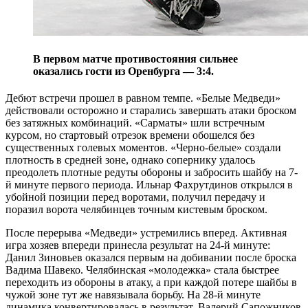
В первом матче противостояния сильнее
оказались гости из Оренбурга — 3:4.
Дебют встречи прошел в равном темпе. «Белые Медведи»
действовали осторожно и старались завершать атаки броском
без затяжных комбинаций. «Сарматы» шли встречным
курсом, но стартовый отрезок времени обошелся без
существенных голевых моментов. «Черно-белые» создали
плотность в средней зоне, однако сопернику удалось
преодолеть плотные редуты обороны и забросить шайбу на 7-
й минуте первого периода. Ильнар Фахрутдинов открылся в
убойной позиции перед воротами, получил передачу и
поразил ворота челябинцев точным кистевым броском.
После перерыва «Медведи» устремились вперед. Активная
игра хозяев впереди принесла результат на 24-й минуте:
Данил Зиновьев оказался первым на добивании после броска
Вадима Шавеко. Челябинская «молодежка» стала быстрее
переходить из обороны в атаку, а при каждой потере шайбы в
чужой зоне тут же навязывала борьбу. На 28-й минуте
динамика конвертировалась в результат. Валерий Сапожников