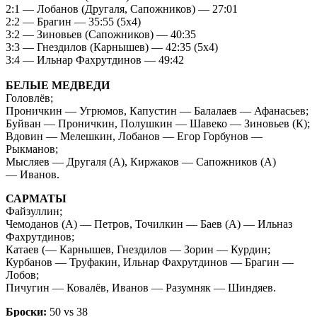
2:1 — Лобанов (Другаля, Сапожников) — 27:01
2:2 — Брагин — 35:55 (5х4)
3:2 — Зиновьев (Сапожников) — 40:35
3:3 — Гнездилов (Карнышев) — 42:35 (5х4)
3:4 — Ильнар Фахрутдинов — 49:42
БЕЛЫЕ МЕДВЕДИ
Головлёв;
Проничкин — Угрюмов, Капустин — Балалаев — Афанасьев;
Буйван — Проничкин, Полушкин — Шавеко — Зиновьев (К);
Вдовин — Мелешкин, Лобанов — Егор Горбунов —
Рыкманов;
Мысляев — Другаля (А), Киржаков — Сапожников (А)
— Иванов.
САРМАТЫ
Файзуллин;
Чемоданов (А) — Петров, Точилкин — Баев (А) — Ильназ
Фахрутдинов;
Катаев (— Карнышев, Гнездилов — Зорин — Курдин;
Курбанов — Труфакин, Ильнар Фахрутдинов — Брагин —
Лобов;
Пичугин — Ковалёв, Иванов — Разумняк — Шиндяев.
Броски:
50 vs 38