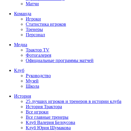
Матчи
Команда
Игроки
Статистика игроков
Тренеры
Персонал
Медиа
Трактор TV
Фотогалерея
Официальные программы матчей
Клуб
Руководство
Музей
Школа
История
25 лучших игроков и тренеров в истории клуба
История Трактора
Все игроки
Все главные тренеры
Клуб Валерия Белоусова
Клуб Юрия Шумакова