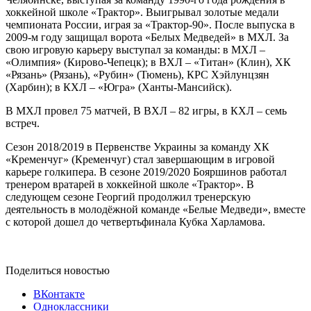
хоккейной школе «Трактор». Выигрывал золотые медали
чемпионата России, играя за «Трактор-90». После выпуска в
2009-м году защищал ворота «Белых Медведей» в МХЛ. За
свою игровую карьеру выступал за команды: в МХЛ –
«Олимпия» (Кирово-Чепецк); в ВХЛ – «Титан» (Клин), ХК
«Рязань» (Рязань), «Рубин» (Тюмень), КРС Хэйлунцзян
(Харбин); в КХЛ – «Югра» (Ханты-Мансийск).
В МХЛ провел 75 матчей, В ВХЛ – 82 игры, в КХЛ – семь
встреч.
Сезон 2018/2019 в Первенстве Украины за команду ХК
«Кременчуг» (Кременчуг) стал завершающим в игровой
карьере голкипера. В сезоне 2019/2020 Бояршинов работал
тренером вратарей в хоккейной школе «Трактор». В
следующем сезоне Георгий продолжил тренерскую
деятельность в молодёжной команде «Белые Медведи», вместе
с которой дошел до четвертьфинала Кубка Харламова.
Поделиться новостью
ВКонтакте
Одноклассники