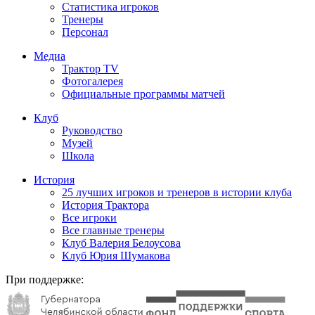
Статистика игроков
Тренеры
Персонал
Медиа
Трактор TV
Фотогалерея
Официальные программы матчей
Клуб
Руководство
Музей
Школа
История
25 лучших игроков и тренеров в истории клуба
История Трактора
Все игроки
Все главные тренеры
Клуб Валерия Белоусова
Клуб Юрия Шумакова
При поддержке: