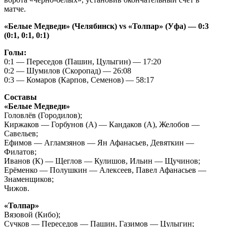
матче.
«Белые Медведи» (Челябинск) vs «Толпар» (Уфа) — 0:3
(0:1, 0:1, 0:1)
Голы:
0:1 — Переседов (Пашин, Цулыгин) — 17:20
0:2 — Шумилов (Скоропад) — 26:08
0:3 — Комаров (Карпов, Семенов) — 58:17
Составы
«Белые Медведи»
Головлёв (Городилов);
Киржаков — Горбунов (А) — Кандаков (А), Желобов —
Савельев;
Ефимов — Агламзянов — Ян Афанасьев, Девяткин —
Филатов;
Иванов (К) — Щеглов — Кулишов, Ильин — Щучинов;
Ерёменко — Полушкин — Алексеев, Павел Афанасьев —
Знаменщиков;
Чижов.
«Толпар»
Вязовой (Кибо);
Сучков — Переседов — Пашин, Газимов — Цулыгин;