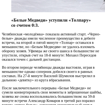
«Белые Медведи» уступили «Толпару»
со счетом 0:3.
Челябинская «молодёжка» показала активный старт. «Черно-
белые» дважды имели численное преимущество в дебюте
встречи, на второй и пятой минуте «Толпар» оставался в
меньшинстве, но «Белым Медведям» не удалось взломать
оборону хозяев. Уфимцы же своего шанса в большинстве не
упустили, открыв счет на 18-й минуте: Михаил Переседов
оказался точен с дальней дистанции.
Во втором периоде челябинцы дважды выстояли, играя в
меньшинстве однако соперник добился своего в равных
составах. На 27-й минуте Василий Шумилов выстрелил в
дальнюю «девятку» из круга вбрасывания.
После заключительного перерыва «Белые Медведи» не
сумели конвертировать свои моменты в заброшенные шайбы,
хозяева же снова воспользовались большинством: на 59-й
минуте встречи Александр Комаров в третий раз поразил
ворота «черно-белых», установив окончательный счет в