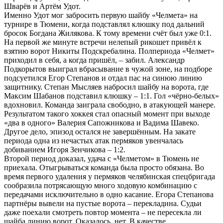
Шварёв и Артём Удот.
Именно Удот мог забросить первую шайбу «Челмета» на
турнире в Тюмени, когда подставлял клюшку под дальний
бросок Богдана Жилякова. К тому времени счёт был уже 0:1.
На первой же минуте встречи нелепый рикошет привёл к
взятию ворот Никиты Подскребалина. Полпериода «Челмет»
приходил в себя, а когда пришёл, – забил. Александр
Подкорытов выиграл вбрасывание в чужой зоне, на подборе
подсуетился Егор Степанов и отдал пас на синюю линию
защитнику. Степан Мысляев набросил шайбу на ворота, где
Максим Шабанов подставил клюшку – 1:1. Гол «чёрно-белых»
вдохновил. Команда заиграла свободно, в атакующей манере.
Результатом такого хоккея стал опасный момент при выходе
«два в одного» Валерия Сапожникова и Вадима Шавеко.
Другое дело, эпизод остался не завершённым. На закате
периода одна из нечастых атак пермяков увенчалась
добиванием Игоря Зенчикова – 1:2.
Второй период доказал, удача с «Челметом» в Тюмень не
приехала. Отыгрываться команда была просто обязана. Во
время первого удаления у пермяков челябинская спецбригада
сообразила потрясающую много ходовую комбинацию с
передачами исключительно в одно касание. Егора Степанова
партнёры вывели на пустые ворота – перекладина. Судьи
даже поехали смотреть повтор момента – не пересекла ли
шайба линию ворот. Оказалось, нет. В качестве