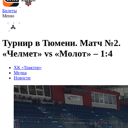
Билеты
Меню
Турнир в Тюмени. Матч №2.
«Челмет» vs «Молот» – 1:4
ХК «Трактор»
Медиа
Новости