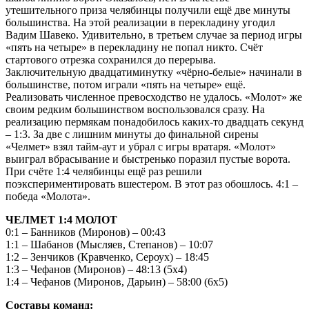
утешительного приза челябинцы получили ещё две минуты
большинства. На этой реализации в перекладину угодил
Вадим Шавеко. Удивительно, в третьем случае за период игры
«пять на четыре» в перекладину не попал никто. Счёт
стартового отрезка сохранился до перерыва.
Заключительную двадцатиминутку «чёрно-белые» начинали в
большинстве, потом играли «пять на четыре» ещё.
Реализовать численное превосходство не удалось. «Молот» же
своим редким большинством воспользовался сразу. На
реализацию пермякам понадобилось каких-то двадцать секунд
– 1:3. За две с лишним минуты до финальной сирены
«Челмет» взял тайм-аут и убрал с игры вратаря. «Молот»
выиграл вбрасывание и быстренько поразил пустые ворота.
При счёте 1:4 челябинцы ещё раз решили
поэкспериментировать вшестером. В этот раз обошлось. 4:1 –
победа «Молота».
ЧЕЛМЕТ 1:4 МОЛОТ
0:1 – Банников (Миронов) – 00:43
1:1 – Шабанов (Мысляев, Степанов) – 10:07
1:2 – Зенчиков (Кравченко, Сероух) – 18:45
1:3 – Чефанов (Миронов) – 48:13 (5х4)
1:4 – Чефанов (Миронов, Дарьин) – 58:00 (6х5)
Составы команд: