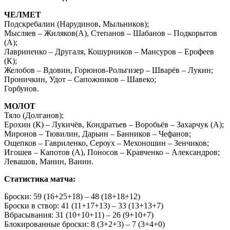
ЧЕЛМЕТ
Подскребалин (Нарудинов, Мыльников);
Мысляев – Жиляков(А), Степанов – Шабанов – Подкорытов
(А);
Лавриненко – Другаля, Кошурников – Мансуров – Ерофеев
(К);
Желобов – Вдовин, Горюнов-Рольгизер – Шварёв – Лукин;
Проничкин, Удот – Сапожников – Шавеко;
Горбунов.
МОЛОТ
Тяло (Долганов);
Ерохин (К) – Лукичёв, Кондратьев – Воробьёв – Захарчук (А);
Миронов – Тювилин, Дарьин – Банников – Чефанов;
Ощепков – Гавриленко, Сероух – Мехоношин – Зенчиков;
Игошев – Капотов (А), Поносов – Кравченко – Александров;
Левашов, Манин, Ванин.
Статистика матча:
Броски: 59 (16+25+18) – 48 (18+18+12)
Броски в створ: 41 (11+17+13) – 33 (13+13+7)
Вбрасывания: 31 (10+10+11) – 26 (9+10+7)
Блокированные броски: 8 (3+2+3) – 7 (3+4+0)