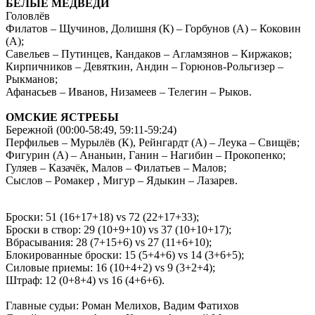
БЕЛЫЕ МЕДВЕДИ
Головлёв
Филатов – Щучинов, Долишня (К) – Горбунов (А) – Коковин
(А);
Савельев – Путинцев, Кандаков – Агламзянов – Киржаков;
Кирпичников – Девяткин, Андин – Горюнов-Рольгизер –
Рыкманов;
Афанасьев – Иванов, Низамеев – Телегин – Рыков.
ОМСКИЕ ЯСТРЕБЫ
Бережной (00:00-58:49, 59:11-59:24)
Перфильев – Мурылёв (К), Рейнгардт (А) – Леука – Свищёв;
Фигурин (А) – Ананьин, Ганин – Нагибин – Прокопенко;
Гуляев – Казачёк, Малов – Филатьев – Малов;
Сыслов – Ромакер , Мигур – Ядыкин – Лазарев.
Броски: 51 (16+17+18) vs 72 (22+17+33);
Броски в створ: 29 (10+9+10) vs 37 (10+10+17);
Вбрасывания: 28 (7+15+6) vs 27 (11+6+10);
Блокированные броски: 15 (5+4+6) vs 14 (3+6+5);
Силовые приемы: 16 (10+4+2) vs 9 (3+2+4);
Штраф: 12 (0+8+4) vs 16 (4+6+6).
Главные судьи: Роман Мелихов, Вадим Фатихов