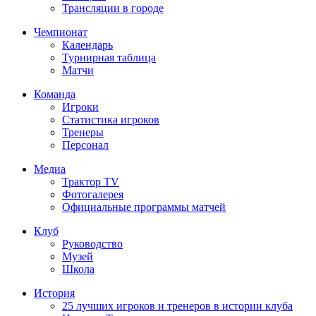
Трансляции в городе
Чемпионат
Календарь
Турнирная таблица
Матчи
Команда
Игроки
Статистика игроков
Тренеры
Персонал
Медиа
Трактор TV
Фотогалерея
Официальные программы матчей
Клуб
Руководство
Музей
Школа
История
25 лучших игроков и тренеров в истории клуба