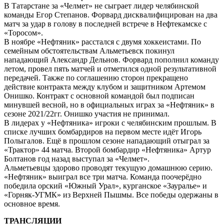
В Татарстане за «Челмет» не сыграет лидер челябинской
команды Егор Степанов. Форвард дисквалифицирован на два
матч за удар в голову в последней встрече в Нефтекамске с
«Торосом».
В ноябре «Нефтяник» расстался с двумя хоккеистами. По
семейным обстоятельствам Альметьевск покинул
нападающий Александр Дельнов. Форвард пополнил команду
летом, провел пять матчей и отметился одной результативной
передачей. Также по соглашению сторон прекращено
действие контракта между клубом и защитником Артемом
Онишко. Контракт с основной командой был подписан
минувшей весной, но в официальных играх за «Нефтяник» в
сезоне 2021/22гг. Онишко участия не принимал.
В лидерах у «Нефтяника» игроки с челябинским прошлым. В
списке лучших бомбардиров на первом месте идёт Игорь
Полыгалов. Ещё в прошлом сезоне нападающий отыграл за
«Трактор» 44 матча. Второй бомбардир «Нефтяника» Артур
Болтанов год назад выступал за «Челмет».
Альметьевцы здорово проводят текущую домашнюю серию.
«Нефтяник» выиграл все три матча. Команда поочерёдно
победила орский «Южный Урал», курганское «Зауралье» и
«Горняк-УГМК» из Верхней Пышмы. Все победы одержаны в
основное время.
ТРАНСЛЯЦИИ