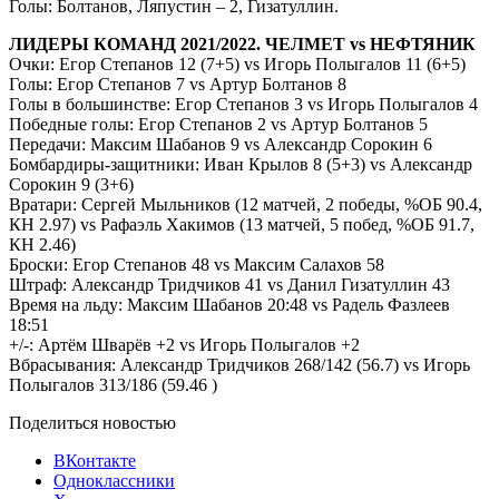
Голы: Болтанов, Ляпустин – 2, Гизатуллин.
ЛИДЕРЫ КОМАНД 2021/2022. ЧЕЛМЕТ vs НЕФТЯНИК
Очки: Егор Степанов 12 (7+5) vs Игорь Полыгалов 11 (6+5)
Голы: Егор Степанов 7 vs Артур Болтанов 8
Голы в большинстве: Егор Степанов 3 vs Игорь Полыгалов 4
Победные голы: Егор Степанов 2 vs Артур Болтанов 5
Передачи: Максим Шабанов 9 vs Александр Сорокин 6
Бомбардиры-защитники: Иван Крылов 8 (5+3) vs Александр
Сорокин 9 (3+6)
Вратари: Сергей Мыльников (12 матчей, 2 победы, %ОБ 90.4,
КН 2.97) vs Рафаэль Хакимов (13 матчей, 5 побед, %ОБ 91.7,
КН 2.46)
Броски: Егор Степанов 48 vs Максим Салахов 58
Штраф: Александр Тридчиков 41 vs Данил Гизатуллин 43
Время на льду: Максим Шабанов 20:48 vs Радель Фазлеев
18:51
+/-: Артём Шварёв +2 vs Игорь Полыгалов +2
Вбрасывания: Александр Тридчиков 268/142 (56.7) vs Игорь
Полыгалов 313/186 (59.46 )
Поделиться новостью
ВКонтакте
Одноклассники