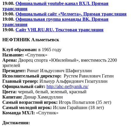
19:00.
Официальный youtube-канал ВХЛ. Прямая
трансляция
19:00.
Официальный сайт «Челмета». Прямая трансляция
19:00.
Официальная группа команды ВК. Прямая
трансляция
19:00.
Сайт VHLRU.RU. Текстовая трансляция
НЕФТЯНИК Альметьевск
Клуб образован:
в 1965 году
Название:
«Спутник»
Арена:
Дворец спорта «Юбилейный», вместимость 2200
зрителей
Президент:
Ринат Ильдусович Шафигуллин
Исполнительный директор:
Рустем Равилович Гатин
Главный тренер:
Ильнур Альфридович Гизатуллин
Официальный сайт:
http://ahc-neftyanik.ru/
Цвета:
черный, белый, зеленый, красный
Капитан:
Динар Хамидуллин
Самый возрастной игрок:
Игорь Полыгалов (35 лет)
Самый молодой игрок:
Ислам Гарайшин (18 лет)
Команда МХЛ:
«Спутник»
Достижения: