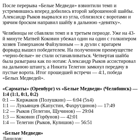
После перерыва «Белые Медведи» взвинтили темп и
устремившись вперед добились второй заброшенной шайбы.
Александр Рыков вырвался из угла, сблизился с воротами и
зрячим броском направил шайбу в дальнюю «девятку».
Челябинцы не сбавляли темп и в третьем периоде. Уже на 43-
й минуте Матвей Коковин убежал один на один с голкипером
хозяев Тимерханом Файзулиным — в дуэли с вратарем
форвард вышел победителем. На полученном преимуществе
«черно-белые» не стали останавливаться. Четвертая шайба
была разыграна как по нотам: Александр Рыков ассистировал
на дальнюю штангу, а Никита Телегин замкнул передачу в
пустые ворота. Итог прошедшей встречи — 4:1, победа
«Белых Медведей».
«Сарматы» (Оренбург) vs «Белые Медведи» (Челябинск) —
1:4 (1:1, 0:1, 0:2)
0:1 — Киржаков (Полушкин) — 6:04 (5x4)
1:1 — Лукьянцев (Капустин, Фахрутдинов) — 17:49
1:2 — Рыков (Телегин, Щучинов) — 29:04
1:3 — Коковин (Горбунов) — 42:01
1:4 — Телегин (Рыков, Кулишов) — 56:51
«Белые Медведи»
Данилов;