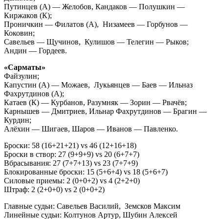
Путинцев (А) — Желобов, Кандаков — Полушкин —
Киржаков (К);
Проничкин — Филатов (А), Низамеев — Горбунов —
Коковин;
Савельев — Щучинов, Кулишов — Телегин — Рыков;
Андин — Гордеев.
«Сарматы»
Файзулин;
Капустин (А) — Можаев, Лукьянцев — Баев — Ильназ
Фахрутдинов (А);
Катаев (К) — Курбанов, Разумняк — Зорин — Рвачёв;
Карнышев — Дмитриев, Ильнар Фахрутдинов — Брагин —
Курдин;
Алёхин — Шигаев, Шаров — Иванов — Павленко.
Броски: 58 (16+21+21) vs 46 (12+16+18)
Броски в створ: 27 (9+9+9) vs 20 (6+7+7)
Вбрасывания: 27 (7+7+13) vs 23 (7+7+9)
Блокированные броски: 15 (5+6+4) vs 18 (5+6+7)
Силовые приемы: 2 (0+0+2) vs 4 (2+2+0)
Штраф: 2 (2+0+0) vs 2 (0+0+2)
Главные судьи: Савельев Василий, Земсков Максим
Линейные судьи: Колтунов Артур, Шубин Алексей