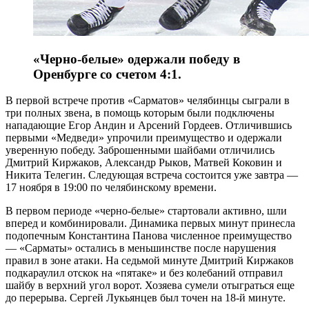
«Черно-белые» одержали победу в
Оренбурге со счетом 4:1.
В первой встрече против «Сарматов» челябинцы сыграли в
три полных звена, в помощь которым были подключены
нападающие Егор Андин и Арсений Гордеев. Отличившись
первыми «Медведи» упрочили преимущество и одержали
уверенную победу. Заброшенными шайбами отличились
Дмитрий Киржаков, Александр Рыков, Матвей Коковин и
Никита Телегин. Следующая встреча состоится уже завтра —
17 ноября в 19:00 по челябинскому времени.
В первом периоде «черно-белые» стартовали активно, шли
вперед и комбинировали. Динамика первых минут принесла
подопечным Константина Панова численное преимущество
— «Сарматы» остались в меньшинстве после нарушения
правил в зоне атаки. На седьмой минуте Дмитрий Киржаков
подкараулил отскок на «пятаке» и без колебаний отправил
шайбу в верхний угол ворот. Хозяева сумели отыграться еще
до перерыва. Сергей Лукьянцев был точен на 18-й минуте.