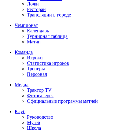
Ложи
Ресторан
Трансляции в городе
Чемпионат
Календарь
Турнирная таблица
Матчи
Команда
Игроки
Статистика игроков
Тренеры
Персонал
Медиа
Трактор TV
Фотогалерея
Официальные программы матчей
Клуб
Руководство
Музей
Школа