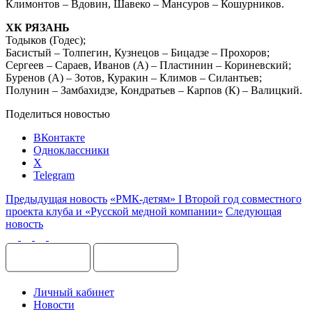
Климонтов – Вдовин, Шавеко – Мансуров – Кошурников.
ХК РЯЗАНЬ
Тодыков (Годес);
Басистый – Толпегин, Кузнецов – Бицадзе – Прохоров;
Сергеев – Сараев, Иванов (А) – Пластинин – Кориневский;
Буренов (А) – Зотов, Куракин – Климов – Силантьев;
Полунин – Замбахидзе, Кондратьев – Карпов (К) – Валицкий.
Поделиться новостью
ВКонтакте
Одноклассники
X
Telegram
Предыдущая новость
«РМК-детям» I Второй год совместного
проекта клуба и «Русской медной компании»
Следующая
новость
Личный кабинет
Новости