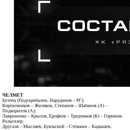
ЧЕЛМЕТ
Бутеец (Подскребалин, Нарудинов – РГ);
Кирпичников – Жиляков, Степанов – Шабанов (А) –
Подкорытов (А);
Лавриненко – Крылов, Ерофеев – Тридчиков (К) – Горюнов-
Рольгизер;
Другаля – Мысляев, Буяльский – Стёжкин – Кадышев;