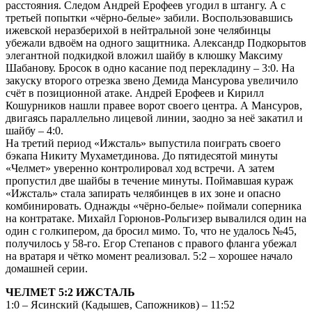
расстояния. Следом Андрей Ерофеев угодил в штангу. А с
третьей попытки «чёрно-белые» забили. Воспользовавшись
ижевской неразберихой в нейтральной зоне челябинцы
убежали вдвоём на одного защитника. Александр Подкорытов
элегантной подкидкой вложил шайбу в клюшку Максиму
Шабанову. Бросок в одно касание под перекладину – 3:0. На
закуску второго отрезка звено Демида Мансурова увеличило
счёт в позиционной атаке. Андрей Ерофеев и Кирилл
Кошурников нашли правее ворот своего центра. А Мансуров,
двигаясь параллельно лицевой линии, заодно за неё закатил и
шайбу – 4:0.
На третий период «Ижсталь» выпустила поиграть своего
бэкапа Никиту Мухаметдинова. До пятидесятой минуты
«Челмет» уверенно контролировал ход встречи. А затем
пропустил две шайбы в течение минуты. Поймавшая кураж
«Ижсталь» стала запирать челябинцев в их зоне и опасно
комбинировать. Однажды «чёрно-белые» поймали соперника
на контратаке. Михайл Горюнов-Рольгизер вывалился один на
один с голкипером, да бросил мимо. То, что не удалось №45,
получилось у 58-го. Егор Степанов с правого фланга убежал
на вратаря и чётко момент реализовал. 5:2 – хорошее начало
домашней серии.
ЧЕЛМЕТ 5:2 ИЖСТАЛЬ
1:0 – Ясинский (Кадышев, Сапожников) – 11:52