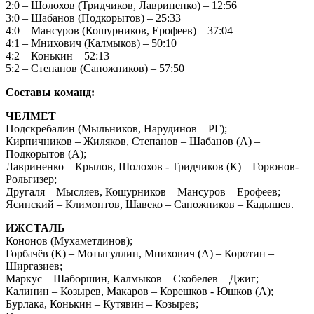
2:0 – Шолохов (Тридчиков, Лавриненко) – 12:56
3:0 – Шабанов (Подкорытов) – 25:33
4:0 – Мансуров (Кошурников, Ерофеев) – 37:04
4:1 – Мнихович (Калмыков) – 50:10
4:2 – Конькин – 52:13
5:2 – Степанов (Сапожников) – 57:50
Составы команд:
ЧЕЛМЕТ
Подскребалин (Мыльников, Нарудинов – РГ);
Кирпичников – Жиляков, Степанов – Шабанов (А) –
Подкорытов (А);
Лавриненко – Крылов, Шолохов - Тридчиков (К) – Горюнов-
Рольгизер;
Другаля – Мысляев, Кошурников – Мансуров – Ерофеев;
Ясинский – Климонтов, Шавеко – Сапожников – Кадышев.
ИЖСТАЛЬ
Кононов (Мухаметдинов);
Горбачёв (К) – Мотыгуллин, Мнихович (А) – Коротин –
Ширгазиев;
Маркус – Шаборшин, Калмыков – Скобелев – Джиг;
Калинин – Козырев, Макаров – Корешков - Юшков (А);
Бурлака, Конькин – Кутявин – Козырев;