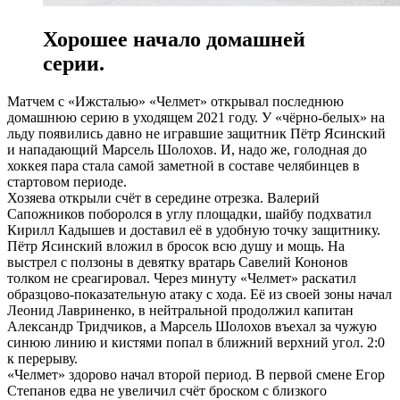
Хорошее начало домашней
серии.
Матчем с «Ижсталью» «Челмет» открывал последнюю
домашнюю серию в уходящем 2021 году. У «чёрно-белых» на
льду появились давно не игравшие защитник Пётр Ясинский
и нападающий Марсель Шолохов. И, надо же, голодная до
хоккея пара стала самой заметной в составе челябинцев в
стартовом периоде.
Хозяева открыли счёт в середине отрезка. Валерий
Сапожников поборолся в углу площадки, шайбу подхватил
Кирилл Кадышев и доставил её в удобную точку защитнику.
Пётр Ясинский вложил в бросок всю душу и мощь. На
выстрел с ползоны в девятку вратарь Савелий Кононов
толком не среагировал. Через минуту «Челмет» раскатил
образцово-показательную атаку с хода. Её из своей зоны начал
Леонид Лавриненко, в нейтральной продолжил капитан
Александр Тридчиков, а Марсель Шолохов въехал за чужую
синюю линию и кистями попал в ближний верхний угол. 2:0
к перерыву.
«Челмет» здорово начал второй период. В первой смене Егор
Степанов едва не увеличил счёт броском с близкого