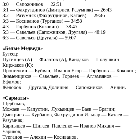
3:0 — Сапожников — 22:51
3:1 — Фахрутдинов (Дмитриев, Разумняк) — 26:43
3:2 — Разумняк (Фахрутдинов, Катаев) — 29:46
3:3 — Косиванов (Турганов) — 34:58
4:3 — Горбунов (Коковин) — 38:45
5:3 — Савельев (Сапожников, Другаля) — 48:19
6:3 — Савельев (Другаля) — 59:07
«Белые Медведи»
Бутеец;
Путинцев (А) — Филатов (А), Кандаков — Полушкин —
Киржаков (К);
Проничкин — Буйван, Иванов Егор — Горбунов — Коковин;
Знаменщиков — Савельев, Гордеев — Агламзянов —
Ефимов;
Желобов — Другаля, Долишня — Сапожников — Андин.
«Сарматы»
Щербаков;
Можаев — Капустин, Лукьянцев — Баев — Брагин;
Дмитриев — Курбанов, Фахрутдинов Ильнар — Катаев —
Разумняк;
Карнышев — Шигаев, Павленко — Иванов Михаил —
Чариков;
Турганов — Алехин — Косиванов.