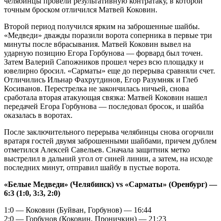
челябинцы провели результативную контратаку, в которой
точным броском отличился Матвей Коковин.
Второй период получился ярким на заброшенные шайбы.
«Медведи» дважды поразили ворота соперника в первые три
минуты после вбрасывания. Матвей Коковин вывел на
ударную позицию Егора Горбунова — форвард был точен.
Затем Валерий Сапожников прошел через всю площадку и
ювелирно бросил. «Сарматы» еще до перерыва сравняли счет.
Отличились Ильнар Фахрутдинов, Егор Разумняк и Глеб
Косиванов. Перестрелка не закончилась ничьей, снова
сработала вторая атакующая связка: Матвей Коковин нашел
передачей Егора Горбунова — последовал бросок, и шайба
оказалась в воротах.
После заключительного перерыва челябинцы снова огорчили
вратаря гостей двумя заброшенными шайбами, причем дублем
отметился Алексей Савельев. Сначала защитник метко
выстрелил в дальний угол от синей линии, а затем, на исходе
последних минут, отправил шайбу в пустые ворота.
«Белые Медведи» (Челябинск) vs «Сарматы» (Оренбург) —
6:3 (1:0, 3:3, 2:0)
1:0 — Коковин (Буйван, Горбунов) — 16:44
2:0 — Горбунов (Коковин, Проничкин) — 21:23